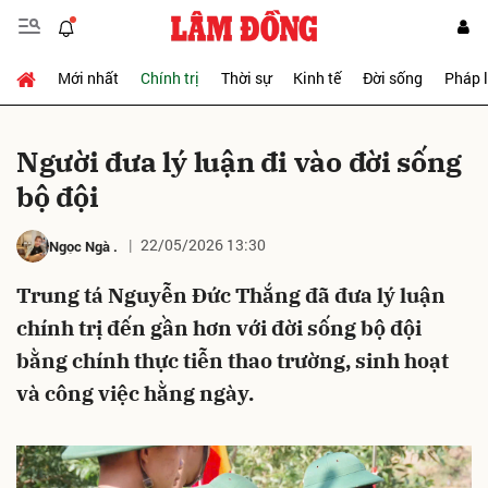
Mới nhất
Chính trị
Thời sự
Kinh tế
Đời sống
Pháp 
Gửi bình luận
Người đưa lý luận đi vào đời sống
bộ đội
22/05/2026 13:30
Ngọc Ngà
.
Trung tá Nguyễn Đức Thắng đã đưa lý luận
chính trị đến gần hơn với đời sống bộ đội
Hủy
Gửi
bằng chính thực tiễn thao trường, sinh hoạt
và công việc hằng ngày.