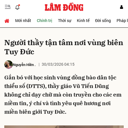
Mới nhất
Chính trị
Thời sự
Kinh tế
Đời sống
Pháp 
Gửi bình luận
Người thầy tận tâm nơi vùng biên
Tuy Đức
30/03/2026 04:15
Nguyễn Hiền
.
Gắn bó với học sinh vùng đồng bào dân tộc
thiểu số (DTTS), thầy giáo Vũ Tiến Dũng
Hủy
Gửi
không chỉ dạy chữ mà còn truyền cho các em
niềm tin, ý chí và tình yêu quê hương nơi
miền biên giới Tuy Đức.