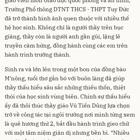
giáo viên môn Giáo dục quốc phòng và an ninh,
Trường Phổ thông DTNT THCS - THPT Tuy Đức
đã trở thành hình ảnh quen thuộc với nhiều thế
hệ học sinh. Không chỉ là người thầy trên bục
giảng, thầy còn là người anh gần gũi, lặng lẽ
truyền cảm hứng, đồng hành cùng các em trên
hành trình trưởng thành.
Sinh ra và lớn lên trong một bon của đồng bào
M’nông, tuổi thơ gắn bó với buôn làng đã giúp
thầy thấu hiểu sâu sắc những thiếu thốn, thiệt
thòi của học sinh vùng biên. Chính sự thấu hiểu
ấy đã thôi thúc thầy giáo Vũ Tiến Dũng lựa chọn
trở về công tác tại ngôi trường nơi mình từng xem
là quê hương thứ 2, bắt đầu hành trình gieo chữ
với một tâm niệm giản dị nhưng bền bỉ. “Nhiều