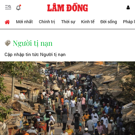
Mới nhất
Chính trị
Thời sự
Kinh tế
Đời sống
Pháp 
Người tị nạn
Cập nhập tin tức Người tị nạn