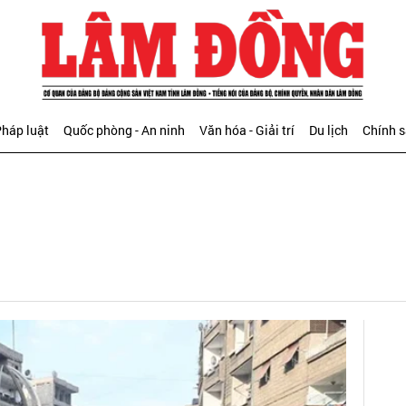
háp luật
Quốc phòng - An ninh
Văn hóa - Giải trí
Du lịch
Chính 