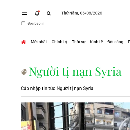
Thứ Năm,
06/08/2026
Đọc báo in
Mới nhất
Chính trị
Thời sự
Kinh tế
Đời sống
P
Người tị nạn Syria
Cập nhập tin tức Người tị nạn Syria