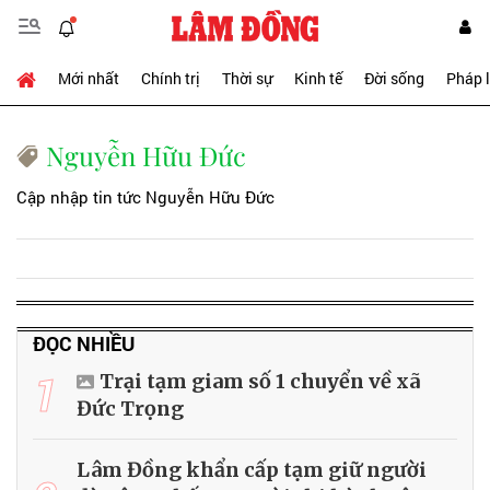
Mới nhất
Chính trị
Thời sự
Kinh tế
Đời sống
Pháp 
Nguyễn Hữu Đức
Cập nhập tin tức Nguyễn Hữu Đức
ĐỌC NHIỀU
1
Trại tạm giam số 1 chuyển về xã
Đức Trọng
Lâm Đồng khẩn cấp tạm giữ người