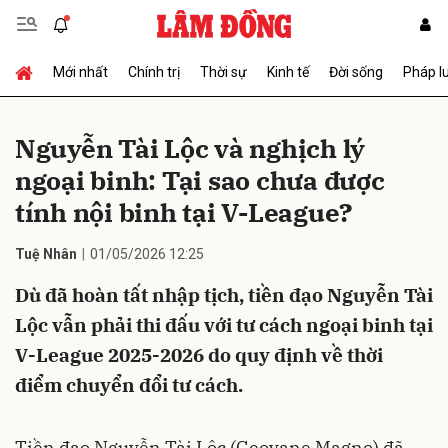
Mới nhất
Chính trị
Thời sự
Kinh tế
Đời sống
Pháp l
Gửi bình luận
Nguyễn Tài Lộc và nghịch lý
ngoại binh: Tại sao chưa được
tính nội binh tại V-League?
Tuệ Nhân
01/05/2026 12:25
Dù đã hoàn tất nhập tịch, tiền đạo Nguyễn Tài
Hủy
Gửi
Lộc vẫn phải thi đấu với tư cách ngoại binh tại
V-League 2025-2026 do quy định về thời
điểm chuyển đổi tư cách.
Tiền đạo Nguyễn Tài Lộc (Geovane Magno) đã