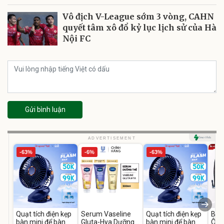
Vô địch V-League sớm 3 vòng, CAHN
quyết tâm xô đổ kỷ lục lịch sử của Hà
Nội FC
Gửi bình luận
ADVERTISEMENT
-63%
-6%
-63%
Quạt tích điện kẹp
Serum Vaseline
Quạt tích điện kẹp
Bơm
bàn mini để bàn
Gluta-Hya Dưỡng
bàn mini để bàn
Ô T