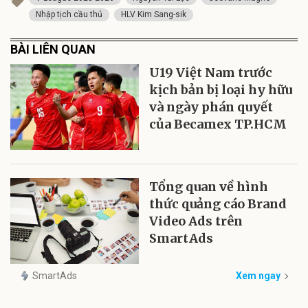
Nhập tịch cầu thủ
HLV Kim Sang-sik
BÀI LIÊN QUAN
U19 Việt Nam trước
kịch bản bị loại hy hữu
và ngày phán quyết
của Becamex TP.HCM
Tổng quan về hình
thức quảng cáo Brand
Video Ads trên
SmartAds
SmartAds
Xem ngay