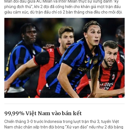
Màn đối đầu giữa AC Milan và Inter Milan thực sự xứng danh “kỳ
phùng địch thủ”, khi 2 đội đã cống hiến cho khán giả một trận đấu
giàu cảm xúc, dù trận đấu chỉ có 2 bàn thắng chia đều cho mỗi đội.
99,99% Việt Nam vào bán kết
Chiến thắng 3-0 trước Indonesia trong lượt trận thứ 3, tuyển Việt
Nam chắc chắn xếp trên đội bóng "Xứ vạn đảo" nếu như 2 đội bằng