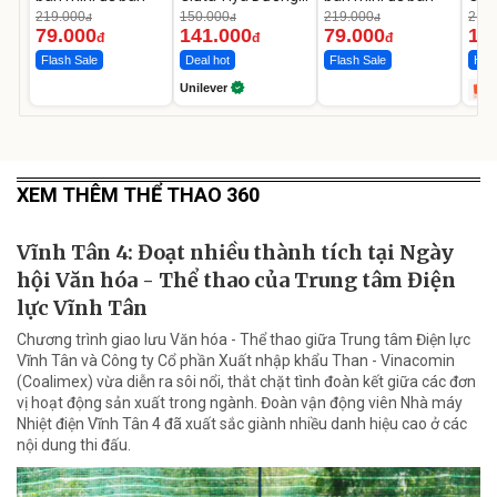
Da Sáng Mịn Sau 7
MED
219.000
150.000
219.000
2.69
đ
đ
đ
Ngày
12.
79.000
141.000
79.000
1.
đ
đ
đ
Flash Sale
Deal hot
Flash Sale
Hot 
Unilever
XEM THÊM THỂ THAO 360
Vĩnh Tân 4: Đoạt nhiều thành tích tại Ngày
hội Văn hóa - Thể thao của Trung tâm Điện
lực Vĩnh Tân
Chương trình giao lưu Văn hóa - Thể thao giữa Trung tâm Điện lực
Vĩnh Tân và Công ty Cổ phần Xuất nhập khẩu Than - Vinacomin
(Coalimex) vừa diễn ra sôi nổi, thắt chặt tình đoàn kết giữa các đơn
vị hoạt động sản xuất trong ngành. Đoàn vận động viên Nhà máy
Nhiệt điện Vĩnh Tân 4 đã xuất sắc giành nhiều danh hiệu cao ở các
nội dung thi đấu.