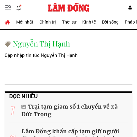
Mới nhất
Chính trị
Thời sự
Kinh tế
Đời sống
Pháp 
Nguyễn Thị Hạnh
Cập nhập tin tức Nguyễn Thị Hạnh
ĐỌC NHIỀU
1
Trại tạm giam số 1 chuyển về xã
Đức Trọng
Lâm Đồng khẩn cấp tạm giữ người