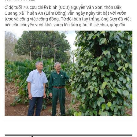
Ở độ tuổi 70, cựu chiến binh (CCB) Nguyễn Văn Sơn, thôn Đắk
Quang, xã Thuận An (Lâm Đồng) vẫn ngày ngày tất bật với vườn
tược và công việc cộng đồng. Từ đôi bàn tay trắng, ông Sơn đã viết
nên câu chuyện vượt khó, vươn lên làm giàu rồi sẻ chia, giúp đời.