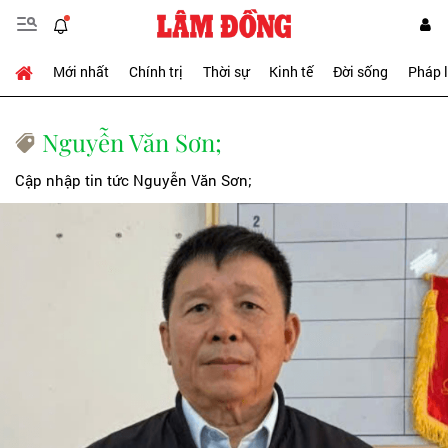
Mới nhất
Chính trị
Thời sự
Kinh tế
Đời sống
Pháp 
Nguyễn Văn Sơn;
Cập nhập tin tức Nguyễn Văn Sơn;