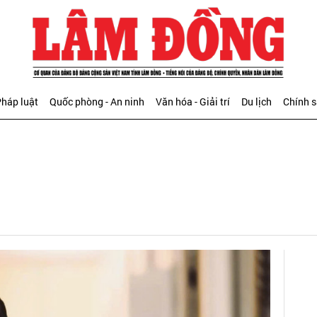
háp luật
Quốc phòng - An ninh
Văn hóa - Giải trí
Du lịch
Chính 