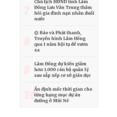
Chủ tịch HĐND tỉnh Lâm
7
Đồng Lưu Văn Trung thăm
hỏi gia đình nạn nhân đuối
nước
Báo và Phát thanh,
8
Truyền hình Lâm Đồng
qua 1 năm hội tụ để vươn
xa
Lâm Đồng dự kiến giảm
9
hơn 1.000 cán bộ quản lý
sau sắp xếp cơ sở giáo dục
Ấn định mốc thời gian cho
10
từng hạng mục dự án
đường ở Mũi Né