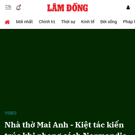
Mới nhất
Chính trị
Thời sự
Kinh tế
Đời sống
Pháp 
VIDEO
Nhà thờ Mai Anh - Kiệt tác kiến