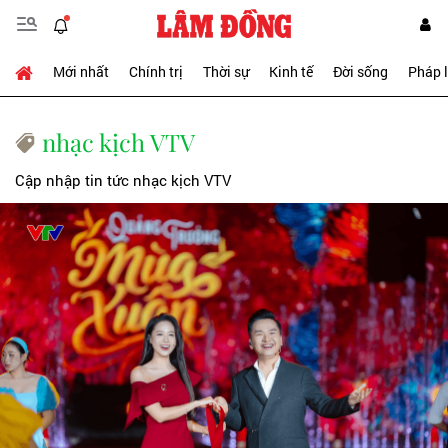
Mới nhất
Chính trị
Thời sự
Kinh tế
Đời sống
Pháp 
nhạc kịch VTV
Cập nhập tin tức nhạc kịch VTV