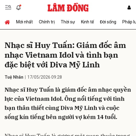
Mới nhất
Chính trị
Thời sự
Kinh tế
Đời sống
Pháp l
Gửi bình luận
Nhạc sĩ Huy Tuấn: Giám đốc âm
nhạc Vietnam Idol và tình bạn
đặc biệt với Diva Mỹ Linh
Tuệ Nhân
17/05/2026 09:28
Nhạc sĩ Huy Tuấn là giám đốc âm nhạc quyền
Hủy
Gửi
lực của Vietnam Idol. Ông nổi tiếng với tình
bạn thân thiết cùng Diva Mỹ Linh và cuộc
sống kín tiếng bên người vợ kém 14 tuổi.
Nhạc sĩ Huy Tuấn là gương mặt quen thuộc trong