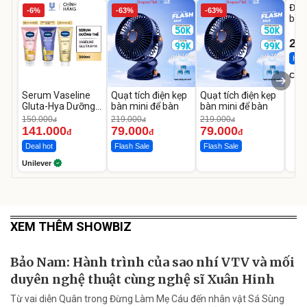
Đai 
-6%
-63%
-63%
bé 
1-9 
22
Hot 
Cecil
Serum Vaseline
Quạt tích điện kẹp
Quạt tích điện kẹp
Gluta-Hya Dưỡng
bàn mini để bàn
bàn mini để bàn
Da Sáng Mịn Sau 7
150.000
219.000
219.000
đ
đ
đ
Ngày
141.000
79.000
79.000
đ
đ
đ
Deal hot
Flash Sale
Flash Sale
Unilever
XEM THÊM SHOWBIZ
Bảo Nam: Hành trình của sao nhí VTV và mối
duyên nghệ thuật cùng nghệ sĩ Xuân Hinh
Từ vai diễn Quân trong Đừng Làm Mẹ Cáu đến nhân vật Sá Sùng