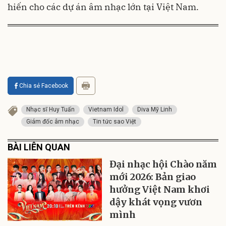
hiến cho các dự án âm nhạc lớn tại Việt Nam.
Chia sẻ Facebook
Nhạc sĩ Huy Tuấn
Vietnam Idol
Diva Mỹ Linh
Giám đốc âm nhạc
Tin tức sao Việt
BÀI LIÊN QUAN
Đại nhạc hội Chào năm
mới 2026: Bản giao
hưởng Việt Nam khơi
dậy khát vọng vươn
mình