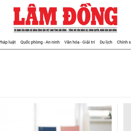
háp luật
Quốc phòng - An ninh
Văn hóa - Giải trí
Du lịch
Chính 