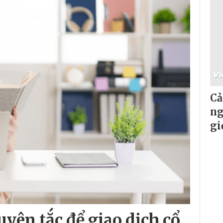
Cả
ng
gi
uyên tắc để giao dịch cổ