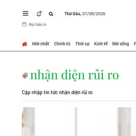
Thứ Sáu,
07/08/2026
Đọc báo in
Mới nhất
Chính trị
Thời sự
Kinh tế
Đời sống
P
nhận diện rủi ro
Cập nhập tin tức nhận diện rủi ro