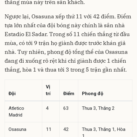
thắng mùa này trên sân khách.
Ngược lại, Osasuna xếp thứ 11 với 42 điểm. Điểm
tựa lớn nhất của đội bóng này chính là sân nhà
Estadio El Sadar. Trong số 11 chiến thắng từ đầu
mùa, có tới 9 trận họ giành được trước khán giả
nhà. Tuy nhiên, phong độ tổng thể của Osasuna
đang đi xuống rõ rệt khi chỉ giành được 1 chiến
thắng, hòa 1 và thua tới 3 trong 5 trận gần nhất.
Vị
Đội
trí
Điểm
Phong độ
Atletico
4
63
Thua 3, Thắng 2
Madrid
Osasuna
11
42
Thua 3, Thắng 1, Hòa
1