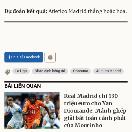
Dự đoán kết quả:
Atletico Madrid thắng hoặc hòa.
Chia sẻ Facebook
La Liga
Nhận định bóng đá
Osasuna
Atletico Madrid
BÀI LIÊN QUAN
Real Madrid chi 130
triệu euro cho Yan
Diomande: Mảnh ghép
giải bài toán cánh phải
của Mourinho