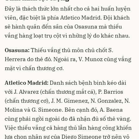
Đây là thách thức lớn nhất cho cả hai huấn luyện
viên, đặc biệt là phía Atletico Madrid. Đội khách
sẽ hành quân đến sân của Osasuna mà thiếu
vắng hàng loạt trụ cột vì những lý do khác nhau.
Osasuna:
Thiếu vắng thủ môn chủ chốt S.
Herrera do thẻ đỏ. Ngoài ra, V. Munoz cũng vắng
mặt vì chấn thương cơ.
Atletico Madrid:
Danh sách bệnh binh kéo dài
với J. Alvarez (chấn thương mắt cá), P. Barrios
(chấn thương cơ), J. M. Gimenez, N. Gonzalez, N.
Molina và G. Simeone. Bên cạnh đó, A. Baena
cũng phải ngồi ngoài do đã nhận đủ số thẻ vàng.
Việc thiếu vắng cả hàng thủ lẫn hàng công khiến
lựa chọn nhân sự của Diego Simeone trở nên vô