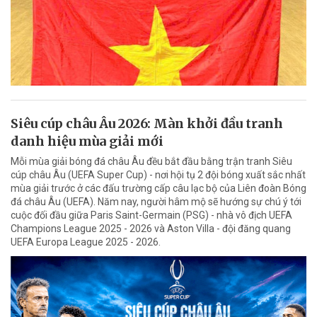
Siêu cúp châu Âu 2026: Màn khởi đầu tranh
danh hiệu mùa giải mới
Mỗi mùa giải bóng đá châu Âu đều bắt đầu bằng trận tranh Siêu
cúp châu Âu (UEFA Super Cup) - nơi hội tụ 2 đội bóng xuất sắc nhất
mùa giải trước ở các đấu trường cấp câu lạc bộ của Liên đoàn Bóng
đá châu Âu (UEFA). Năm nay, người hâm mộ sẽ hướng sự chú ý tới
cuộc đối đầu giữa Paris Saint-Germain (PSG) - nhà vô địch UEFA
Champions League 2025 - 2026 và Aston Villa - đội đăng quang
UEFA Europa League 2025 - 2026.