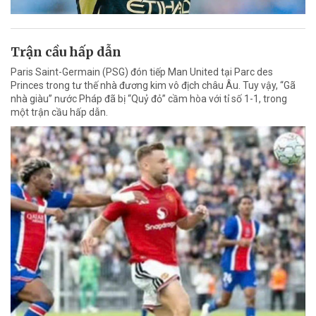
Trận cầu hấp dẫn
Paris Saint-Germain (PSG) đón tiếp Man United tại Parc des
Princes trong tư thế nhà đương kim vô địch châu Âu. Tuy vậy, “Gã
nhà giàu” nước Pháp đã bị “Quỷ đỏ” cầm hòa với tỉ số 1-1, trong
một trận cầu hấp dẫn.