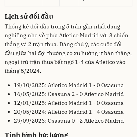
Lịch sử đối đầu
Thống kê đối đầu trong 5 trận gần nhất đang
nghiêng nhẹ về phía Atletico Madrid với 3 chiến
thắng và 2 trận thua. Đáng chú ý, các cuộc đối
đầu giữa hai đội thường có xu hướng ít bàn thắng,
ngoại trừ trận thua bất ngờ 1-4 của Atletico vào
tháng 5/2024.
19/10/2025: Atletico Madrid 1 - 0 Osasuna
16/05/2025: Osasuna 2 - 0 Atletico Madrid
12/01/2025: Atletico Madrid 1 - 0 Osasuna
20/05/2024: Atletico Madrid 1 - 4 Osasuna
29/09/2023: Osasuna 0 - 2 Atletico Madrid
Tình hình lực lượng