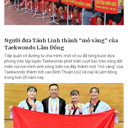
Người đưa Tánh Linh thành “mỏ vàng” của
Taekwondo Lâm Đồng
Tiếp quản võ đường từ cha mình, một võ sư đã từng bước đưa
phong trào tập luyện Taekwondo phát triển vượt bậc trên vùng đất
miền núi nơi mình sinh sống, biến nơi đây thành một “mỏ vàng” của
Taekwondo thành tích cao Bình Thuận (cũ) và nay là Lâm Đồng
trong hơn 20 năm nay.