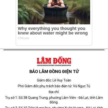
BÁO LÂM ĐỒNG ĐIỆN TỬ
Giám đốc: Lê Huy Toàn
Phó Giám đốc phụ trách báo điện tử: Vũ Ngọc Tú
Địa chỉ:
Trụ sở 1: Số 38 Quang Trung, phường Lâm Viên - Đà Lạt, tỉnh Lâm
Đồng.