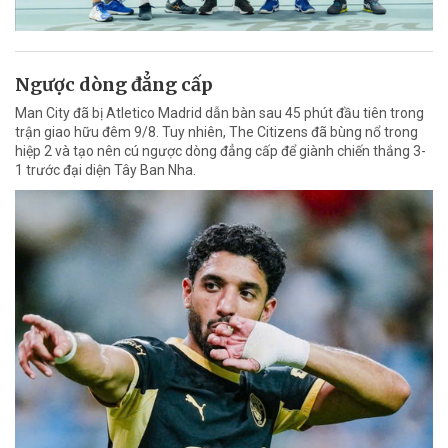
Ngược dòng đẳng cấp
Man City đã bị Atletico Madrid dẫn bàn sau 45 phút đầu tiên trong
trận giao hữu đêm 9/8. Tuy nhiên, The Citizens đã bùng nổ trong
hiệp 2 và tạo nên cú ngược dòng đẳng cấp để giành chiến thắng 3-
1 trước đại diện Tây Ban Nha.