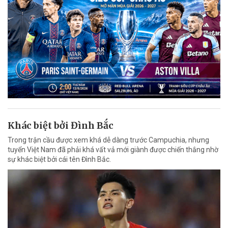
Khác biệt bởi Đình Bắc
Trong trận cầu được xem khá dễ dàng trước Campuchia, nhưng
tuyển Việt Nam đã phải khá vất vả mới giành được chiến thắng nhờ
sự khác biệt bởi cái tên Đình Bắc.