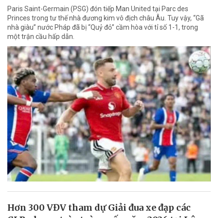
Paris Saint-Germain (PSG) đón tiếp Man United tại Parc des
Princes trong tư thế nhà đương kim vô địch châu Âu. Tuy vậy, “Gã
nhà giàu” nước Pháp đã bị “Quỷ đỏ” cầm hòa với tỉ số 1-1, trong
một trận cầu hấp dẫn.
Hơn 300 VĐV tham dự Giải đua xe đạp các