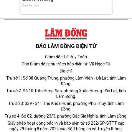
BÁO LÂM ĐỒNG ĐIỆN TỬ
Giám đốc: Lê Huy Toàn
Phó Giám đốc phụ trách báo điện tử: Vũ Ngọc Tú
Địa chỉ:
Trụ sở 1: Số 38 Quang Trung, phường Lâm Viên - Đà Lạt, tỉnh Lâm
Đồng.
Trụ sở 2: Số 10 Trần Hưng Đạo, phường Xuân Hương - Đà Lạt, tỉnh
Lâm Đồng.
Trụ sở 3: 339 - 341 Thủ Khoa Huân, phường Phú Thủy, tỉnh Lâm
Đồng.
Trụ sở 4: Số 82, đường 23/3, phường Bắc Gia Nghĩa, tỉnh Lâm Đồng.
Giấy phép hoạt động báo in và báo điện tử số 232/GP-BTTT cấp
ngày 29 tháng 8 năm 2024 của Bộ Thông tin và Truyền thông.