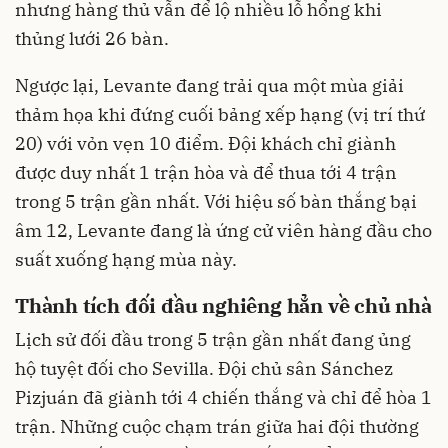
nhưng hàng thủ vẫn để lộ nhiều lỗ hổng khi
thủng lưới 26 bàn.
Ngược lại, Levante đang trải qua một mùa giải
thảm họa khi đứng cuối bảng xếp hạng (vị trí thứ
20) với vỏn vẹn 10 điểm. Đội khách chỉ giành
được duy nhất 1 trận hòa và để thua tới 4 trận
trong 5 trận gần nhất. Với hiệu số bàn thắng bại
âm 12, Levante đang là ứng cử viên hàng đầu cho
suất xuống hạng mùa này.
Thành tích đối đầu nghiêng hẳn về chủ nhà
Lịch sử đối đầu trong 5 trận gần nhất đang ủng
hộ tuyệt đối cho Sevilla. Đội chủ sân Sánchez
Pizjuán đã giành tới 4 chiến thắng và chỉ để hòa 1
trận. Những cuộc chạm trán giữa hai đội thường