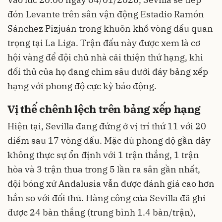
đón Levante trên sân vận động Estadio Ramón
Sánchez Pizjuán trong khuôn khổ vòng đấu quan
trọng tại La Liga. Trận đấu này được xem là cơ
hội vàng để đội chủ nhà cải thiện thứ hạng, khi
đối thủ của họ đang chìm sâu dưới đáy bảng xếp
hạng với phong độ cực kỳ báo động.
Vị thế chênh lệch trên bảng xếp hạng
Hiện tại, Sevilla đang đứng ở vị trí thứ 11 với 20
điểm sau 17 vòng đấu. Mặc dù phong độ gần đây
không thực sự ổn định với 1 trận thắng, 1 trận
hòa và 3 trận thua trong 5 lần ra sân gần nhất,
đội bóng xứ Andalusia vẫn được đánh giá cao hơn
hẳn so với đối thủ. Hàng công của Sevilla đã ghi
được 24 bàn thắng (trung bình 1.4 bàn/trận),