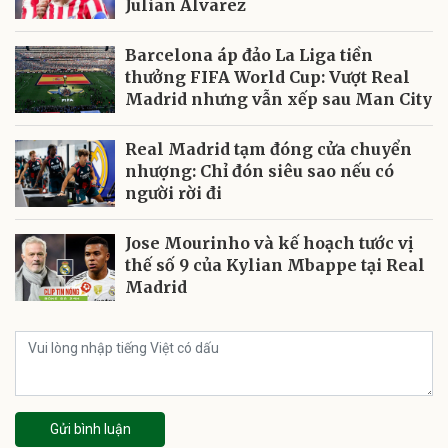
Julian Alvarez
Barcelona áp đảo La Liga tiền
thưởng FIFA World Cup: Vượt Real
Madrid nhưng vẫn xếp sau Man City
Real Madrid tạm đóng cửa chuyển
nhượng: Chỉ đón siêu sao nếu có
người rời đi
Jose Mourinho và kế hoạch tước vị
thế số 9 của Kylian Mbappe tại Real
Madrid
Gửi bình luận