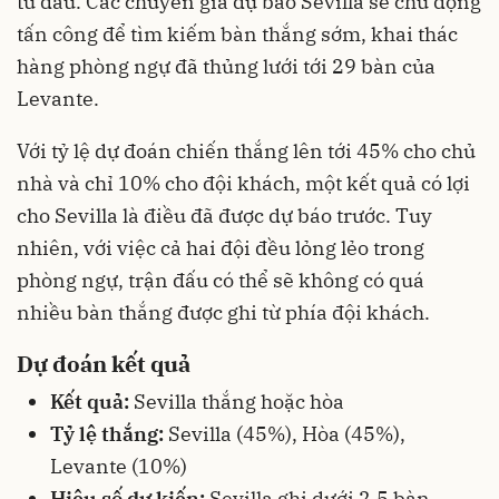
từ đầu. Các chuyên gia dự báo Sevilla sẽ chủ động
tấn công để tìm kiếm bàn thắng sớm, khai thác
hàng phòng ngự đã thủng lưới tới 29 bàn của
Levante.
Với tỷ lệ dự đoán chiến thắng lên tới 45% cho chủ
nhà và chỉ 10% cho đội khách, một kết quả có lợi
cho Sevilla là điều đã được dự báo trước. Tuy
nhiên, với việc cả hai đội đều lỏng lẻo trong
phòng ngự, trận đấu có thể sẽ không có quá
nhiều bàn thắng được ghi từ phía đội khách.
Dự đoán kết quả
Kết quả:
Sevilla thắng hoặc hòa
Tỷ lệ thắng:
Sevilla (45%), Hòa (45%),
Levante (10%)
Hiệu số dự kiến:
Sevilla ghi dưới 2.5 bàn,