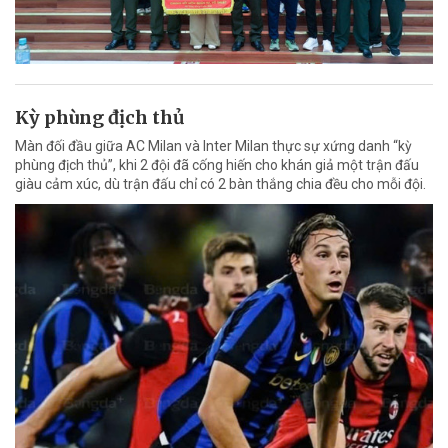
Kỳ phùng địch thủ
Màn đối đầu giữa AC Milan và Inter Milan thực sự xứng danh “kỳ
phùng địch thủ”, khi 2 đội đã cống hiến cho khán giả một trận đấu
giàu cảm xúc, dù trận đấu chỉ có 2 bàn thắng chia đều cho mỗi đội.