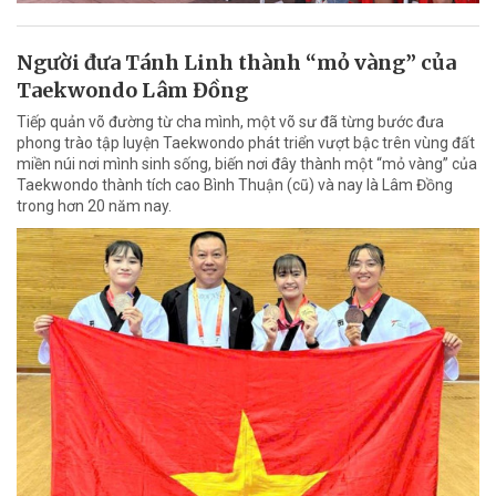
Người đưa Tánh Linh thành “mỏ vàng” của
Taekwondo Lâm Đồng
Tiếp quản võ đường từ cha mình, một võ sư đã từng bước đưa
phong trào tập luyện Taekwondo phát triển vượt bậc trên vùng đất
miền núi nơi mình sinh sống, biến nơi đây thành một “mỏ vàng” của
Taekwondo thành tích cao Bình Thuận (cũ) và nay là Lâm Đồng
trong hơn 20 năm nay.