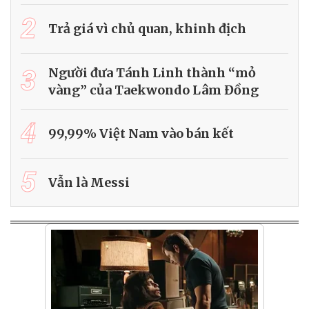
2
Trả giá vì chủ quan, khinh địch
3
Người đưa Tánh Linh thành “mỏ
vàng” của Taekwondo Lâm Đồng
4
99,99% Việt Nam vào bán kết
5
Vẫn là Messi