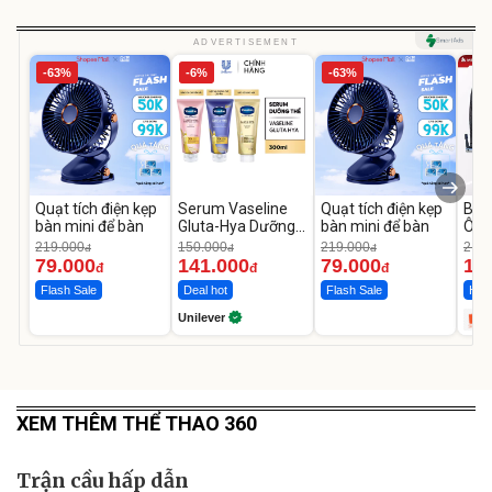
ADVERTISEMENT
-63%
-6%
-63%
Quạt tích điện kẹp
Serum Vaseline
Quạt tích điện kẹp
Bơm
bàn mini để bàn
Gluta-Hya Dưỡng
bàn mini để bàn
Ô T
Da Sáng Mịn Sau 7
MED
219.000
150.000
219.000
2.69
đ
đ
đ
Ngày
12.
79.000
141.000
79.000
1.
đ
đ
đ
Flash Sale
Deal hot
Flash Sale
Hot 
Unilever
XEM THÊM THỂ THAO 360
Trận cầu hấp dẫn