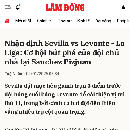
Mới nhất
Chính trị
Thời sự
Kinh tế
Đời sống
Pháp l
Gửi bình luận
Nhận định Sevilla vs Levante - La
Liga: Cơ hội bứt phá của đội chủ
nhà tại Sanchez Pizjuan
Tuệ Nhân
04/01/2026 08:34
Sevilla đặt mục tiêu giành trọn 3 điểm trước
Hủy
Gửi
đội bóng cuối bảng Levante để cải thiện vị trí
thứ 11, trong bối cảnh cả hai đội đều thiếu
vắng nhiều trụ cột quan trọng.
Vào lúc 20:00 ngày 04/01/2026, Sevilla sẽ tiếp