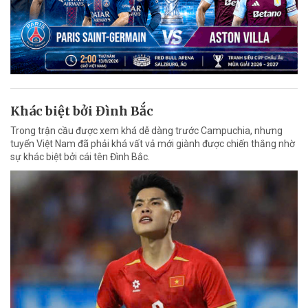
Khác biệt bởi Đình Bắc
Trong trận cầu được xem khá dễ dàng trước Campuchia, nhưng
tuyển Việt Nam đã phải khá vất vả mới giành được chiến thắng nhờ
sự khác biệt bởi cái tên Đình Bắc.