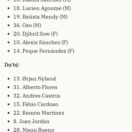
18. Lucien Agoumé (M)
19. Batista Mendy (M)
36. Oso (M)
20. Djibril Sow (F)
10. Alexis Sánchez (F)
14. Peque Fernández (F)
Dự bị:
13. Ørjan Nyland
31. Alberto Flores
32. Andres Castrin
15. Fábio Cardoso
22. Ramón Martínez
8. Joan Jordán
28. Manu Bueno