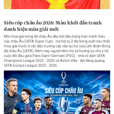
Siêu cúp châu Âu 2026: Màn khởi đầu tranh
danh hiệu mùa giải mới
Mỗi mùa giải bóng đá châu Âu đều bắt đầu bằng trận tranh Siêu
cúp châu Âu (UEFA Super Cup) - nơi hội tụ 2 đội bóng xuất sắc nhất
mùa giải trước ở các đấu trường cấp câu lạc bộ của Liên đoàn Bóng
đá châu Âu (UEFA). Năm nay, người hâm mộ sẽ hướng sự chú ý tới
cuộc đối đầu giữa Paris Saint-Germain (PSG) - nhà vô địch UEFA
Champions League 2025 - 2026 và Aston Villa - đội đăng quang
UEFA Europa League 2025 - 2026.