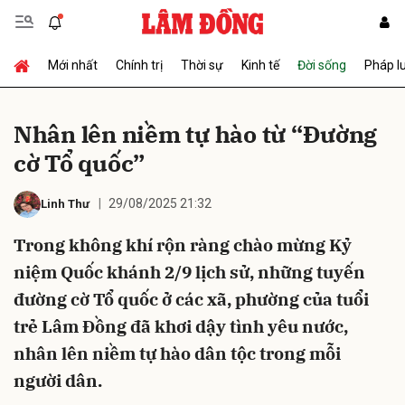
Mới nhất
Chính trị
Thời sự
Kinh tế
Đời sống
Pháp l
Gửi bình luận
Nhân lên niềm tự hào từ “Đường
cờ Tổ quốc”
29/08/2025 21:32
Linh Thư
Trong không khí rộn ràng chào mừng Kỷ
niệm Quốc khánh 2/9 lịch sử, những tuyến
Hủy
Gửi
đường cờ Tổ quốc ở các xã, phường của tuổi
trẻ Lâm Đồng đã khơi dậy tình yêu nước,
nhân lên niềm tự hào dân tộc trong mỗi
người dân.