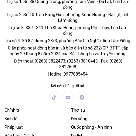
Trụ sở 1: Số 38 Quang Trung, phường Lâm Viên - Đà Lạt, tỉnh Lâm
Đồng.
Trụ sở 2: Số 10 Trần Hưng Đạo, phường Xuân Hương - Đà Lạt, tỉnh
Lâm Đồng.
Trụ sở 3: 339 - 341 Thủ Khoa Huân, phường Phú Thủy, tỉnh Lâm
Đồng.
Trụ sở 4: Số 82, đường 23/3, phường Bắc Gia Nghĩa, tỉnh Lâm Đồng.
Giấy phép hoạt động báo in và báo điện tử số 232/GP-BTTT cấp
ngày 29 tháng 8 năm 2024 của Bộ Thông tin và Truyền thông.
Điện thoại: (0263) 3822473; (0263) 3810443 - Fax: (0263)
3827608.
Hotline: 0977885454
Kết nối chúng tôi tại:
Chính trị
Thời sự
Kinh tế
Đời sống
Pháp luật
Quốc phòng - An ninh
Văn hóa - Giải trí
Du lịch