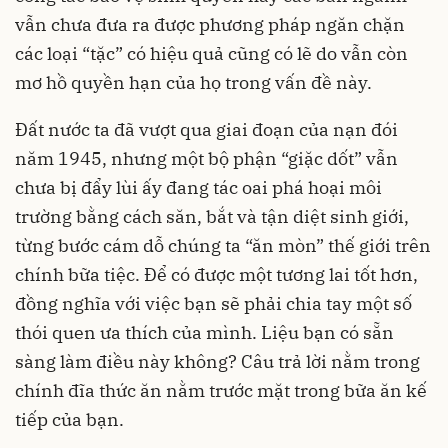
vẫn chưa đưa ra được phương pháp ngăn chặn
các loại “tặc” có hiệu quả cũng có lẽ do vẫn còn
mơ hồ quyền hạn của họ trong vấn đề này.
Đất nước ta đã vượt qua giai đoạn của nạn đói
năm 1945, nhưng một bộ phận “giặc dốt” vẫn
chưa bị đẩy lùi ấy đang tác oai phá hoại môi
trường bằng cách săn, bắt và tận diệt sinh giới,
từng bước cám dỗ chúng ta “ăn mòn” thế giới trên
chính bữa tiệc. Để có được một tương lai tốt hơn,
đồng nghĩa với việc bạn sẽ phải chia tay một số
thói quen ưa thích của mình. Liệu bạn có sẵn
sàng làm điều này không? Câu trả lời nằm trong
chính đĩa thức ăn nằm trước mặt trong bữa ăn kế
tiếp của bạn.