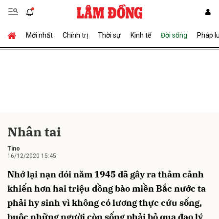
Mới nhất
Chính trị
Thời sự
Kinh tế
Đời sống
Pháp l
Gửi bình luận
Nhân tai
Hủy
Gửi
Tino
16/12/2020 15:45
Nhớ lại nạn đói năm 1945 đã gây ra thảm cảnh
khiến hơn hai triệu đồng bào miền Bắc nước ta
phải hy sinh vì không có lương thực cứu sống,
buộc những người còn sống phải bỏ qua đạo lý