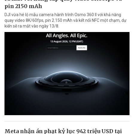
pin 2150 mAh
DJI vừa hé lộ mẫu camera hành trình Osmo 360 II với khả năng
quay video 8K/60fps, pin 2.150 mAh và kết nối NFC một chạm, dự
kiến sẽ ra mắt vào ngày 13/8.
Meta nhận án phạt kỷ lục 942 triệu USD tại