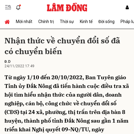
Mới nhất
Chính trị
Thời sự
Kinh tế
Đời sống
Pháp l
Gửi bình luận
Nhận thức về chuyển đổi số đã
có chuyển biến
Đ.D
24/11/2022 17:49
Từ ngày 1/10 đến 20/10/2022, Ban Tuyên giáo
Tỉnh ủy Đắk Nông đã tiến hành cuộc điều tra xã
Hủy
Gửi
hội tìm hiểu nhận thức của người dân, doanh
nghiệp, cán bộ, công chức về chuyển đổi số
(CĐS) tại 24 xã, phường, thị trấn trên địa bàn 8
huyện, thành phố tỉnh Đắk Nông sau gần 1 năm
triển khai Nghị quyết 09-NQ/TU, ngày