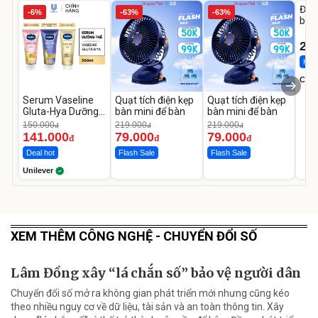
Đai 
-6%
-63%
-63%
bé 
1-9 
22
Hot 
Cecil
Serum Vaseline
Quạt tích điện kẹp
Quạt tích điện kẹp
Gluta-Hya Dưỡng
bàn mini để bàn
bàn mini để bàn
Da Sáng Mịn Sau 7
150.000
219.000
219.000
đ
đ
đ
Ngày
141.000
79.000
79.000
đ
đ
đ
Deal hot
Flash Sale
Flash Sale
Unilever
XEM THÊM CÔNG NGHỆ - CHUYỂN ĐỔI SỐ
Lâm Đồng xây “lá chắn số” bảo vệ người dân
Chuyển đổi số mở ra không gian phát triển mới nhưng cũng kéo
theo nhiều nguy cơ về dữ liệu, tài sản và an toàn thông tin. Xây