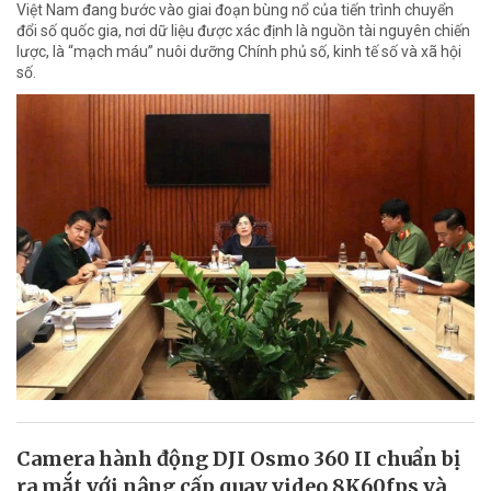
Việt Nam đang bước vào giai đoạn bùng nổ của tiến trình chuyển
đổi số quốc gia, nơi dữ liệu được xác định là nguồn tài nguyên chiến
lược, là “mạch máu” nuôi dưỡng Chính phủ số, kinh tế số và xã hội
số.
Camera hành động DJI Osmo 360 II chuẩn bị
ra mắt với nâng cấp quay video 8K60fps và