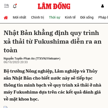
Mới nhất
Chính trị
Thời sự
Kinh tế
Đời sống
Pháp 
Gửi bình luận
Nhật Bản khẳng định quy trình
xả thải từ Fukushima diễn ra an
toàn
Nguyễn Tuyến-Phan An
(TTXVN/Vietnam+)
06/10/2023 20:33
Bộ trưởng Nông nghiệp, Lâm nghiệp và Thủy
Hủy
Gửi
sản Nhật Bản cho biết nước này sẽ tiếp tục
thông tin minh bạch về quy trình xả thải ở nhà
máy Fukushima dựa trên các kết quả đánh giá
về mặt khoa học.