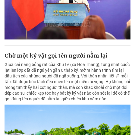
Chờ một kỷ vật gọi tên người nằm lại
Giữa cái nắng bỏng rát của Khu Lê (xã Hòa Thắng), từng nhát cuốc
lật lên lớp đất đã ngủ yên gần 6 thập kỷ, mở ra hành trình tìm lại
dấu tích của những người đã ngã xuống. Với thân nhân liệt sĩ, mỗi
tấc đất được bóc tách đều nhen lên một niềm hi vọng. Họ không chỉ
mong tìm thấy hài cốt người thân, mà còn khắc khoải chờ một đôi
dép cao su, chiếc kẹp tóc hay bất kỳ kỷ vật nào còn sót lại để có thể
gọi đúng tên người đã nằm lại giữa chiến khu năm nào.