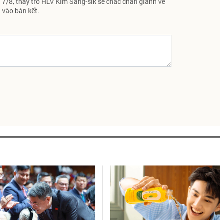
7/8, thầy trò HLV Kim Sang-sik sẽ chắc chắn giành vé
vào bán kết.