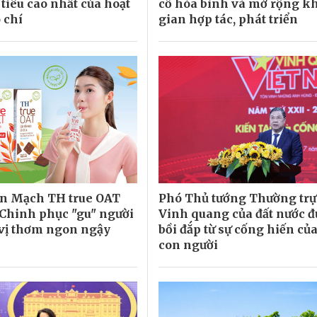
tiêu cao nhất của hoạt
cố hòa bình và mở rộng k
 chí
gian hợp tác, phát triển
ến Mạch TH true OAT
Phó Thủ tướng Thường trự
Chinh phục "gu" người
Vinh quang của đất nước đ
 vị thơm ngon ngậy
bồi đắp từ sự cống hiến củ
con người