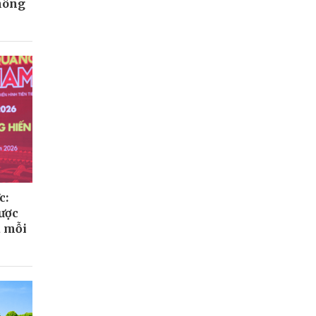
hông
c:
ược
a mỗi