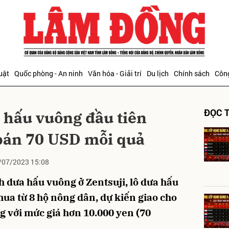
bình luận
uật
Quốc phòng - An ninh
Văn hóa - Giải trí
Du lịch
Chính sách
Công
ĐỌC T
 hấu vuông đầu tiên
bán 70 USD mỗi quả
/07/2023 15:08
Hủy
G
 dưa hấu vuông ở Zentsuji, lô dưa hấu
mua từ 8 hộ nông dân, dự kiến giao cho
g với mức giá hơn 10.000 yen (70