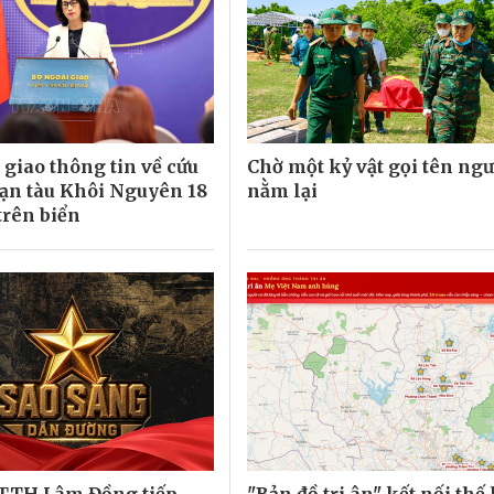
 giao thông tin về cứu
Chờ một kỷ vật gọi tên ngư
nạn tàu Khôi Nguyên 18
nằm lại
trên biển
TTH Lâm Đồng tiếp,
"Bản đồ tri ân" kết nối thế 