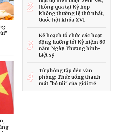
luật dự kiến được xem xét,
2
thông qua tại Kỳ họp
không thường lệ thứ nhất,
Quốc hội khóa XVI
ng:
úi"
Kế hoạch tổ chức các hoạt
3
động hướng tới Kỷ niệm 80
năm Ngày Thương binh-
Liệt sỹ
Từ phòng tập đến văn
4
phòng: Thức uống thanh
mát "bỏ túi" của giới trẻ
n,
củng