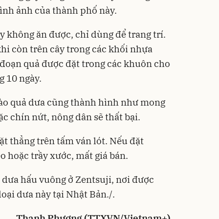
ình ảnh của thành phố này.
ây không ăn được, chỉ dùng để trang trí.
hi còn trên cây trong các khối nhựa
 đoạn quả được đặt trong các khuôn cho
g 10 ngày.
nào quả dưa cũng thành hình như mong
 chín nứt, nông dân sẽ thất bại.
t thẳng trên tấm ván lót. Nếu đặt
 hoặc trầy xước, mất giá bán.
dưa hấu vuông ở Zentsuji, nơi được
oại dưa này tại Nhật Bản./.
Thanh Phương (TTXVN/Vietnam+)