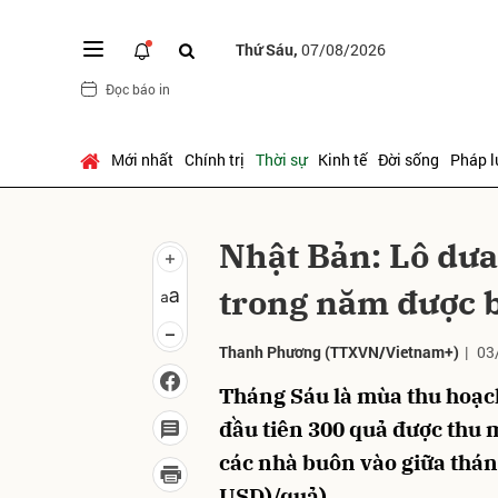
Thứ Sáu,
07/08/2026
Đọc báo in
Gửi 
Mới nhất
Chính trị
Thời sự
Kinh tế
Đời sống
Pháp l
Nhật Bản: Lô dưa
trong năm được 
Thanh Phương
(TTXVN/Vietnam+)
|
03
Tháng Sáu là mùa thu hoạch
đầu tiên 300 quả được thu 
các nhà buôn vào giữa thán
USD)/quả).