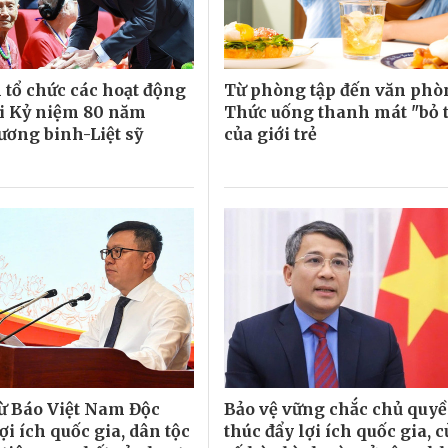
 tổ chức các hoạt động
Từ phòng tập đến văn phò
i Kỷ niệm 80 năm
Thức uống thanh mát "bỏ t
ơng binh-Liệt sỹ
của giới trẻ
từ Báo Việt Nam Độc
Bảo vệ vững chắc chủ quyề
lợi ích quốc gia, dân tộc
thúc đẩy lợi ích quốc gia, 