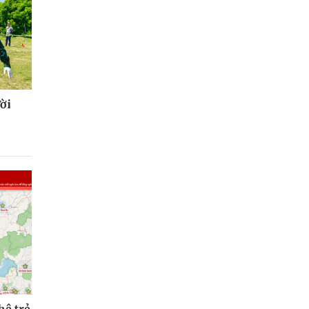
ời
hệ trẻ