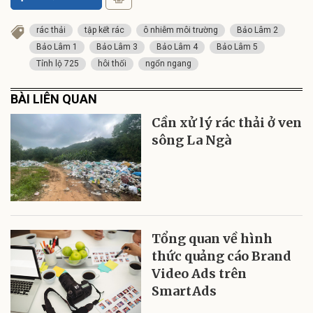
rác thải
tập kết rác
ô nhiễm môi trường
Bảo Lâm 2
Bảo Lâm 1
Bảo Lâm 3
Bảo Lâm 4
Bảo Lâm 5
Tỉnh lộ 725
hôi thối
ngổn ngang
BÀI LIÊN QUAN
Cần xử lý rác thải ở ven
sông La Ngà
Tổng quan về hình
thức quảng cáo Brand
Video Ads trên
SmartAds