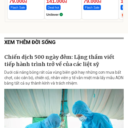
79.000
141.000
79.000
1.
đ
đ
đ
Flash Sale
Deal hot
Flash Sale
Hot 
Unilever
XEM THÊM ĐỜI SỐNG
Chiến dịch 500 ngày đêm: Lặng thầm viết
tiếp hành trình trở về của các liệt sỹ
Dưới cái nắng bỏng rát của vùng biên giới hay những cơn mưa bất
chợt, các cán bộ, chiến sỹ, nhân viên y tế vẫn miệt mài lấy mẫu ADN
bằng tất cả sự thành kính và trách nhiệm.