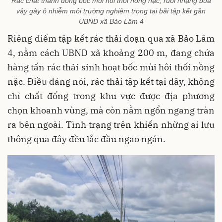
Rác chất thành đống bốc mùi hôi thối nồng nặc, ruồi nhặng bủa
vây gây ô nhiễm môi trường nghiêm trọng tại bãi tập kết gần
UBND xã Bảo Lâm 4
Riêng điểm tập kết rác thải đoạn qua xã Bảo Lâm
4, nằm cách UBND xã khoảng 200 m, đang chứa
hàng tấn rác thải sinh hoạt bốc mùi hôi thối nồng
nặc. Điều đáng nói, rác thải tập kết tại đây, không
chỉ chất đống trong khu vực được địa phương
chọn khoanh vùng, mà còn nằm ngổn ngang tràn
ra bên ngoài. Tình trạng trên khiến những ai lưu
thông qua đây đều lắc đầu ngao ngán.