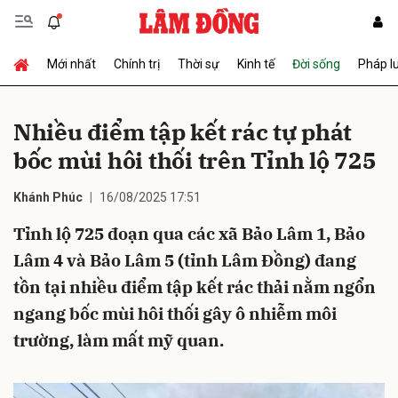
Mới nhất
Chính trị
Thời sự
Kinh tế
Đời sống
Pháp l
Gửi bình luận
Nhiều điểm tập kết rác tự phát
bốc mùi hôi thối trên Tỉnh lộ 725
Khánh Phúc
16/08/2025 17:51
Tỉnh lộ 725 đoạn qua các xã Bảo Lâm 1, Bảo
Lâm 4 và Bảo Lâm 5 (tỉnh Lâm Đồng) đang
Hủy
Gửi
tồn tại nhiều điểm tập kết rác thải nằm ngổn
ngang bốc mùi hôi thối gây ô nhiễm môi
trường, làm mất mỹ quan.