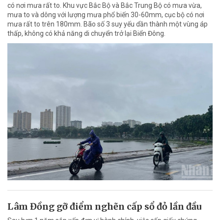
có nơi mưa rất to. Khu vực Bắc Bộ và Bắc Trung Bộ có mưa vừa,
mưa to và dông với lượng mưa phổ biến 30-60mm, cục bộ có nơi
mưa rất to trên 180mm. Bão số 3 suy yếu dần thành một vùng áp
thấp, không có khả năng di chuyển trở lại Biển Đông.
Lâm Đồng gỡ điểm nghẽn cấp sổ đỏ lần đầu