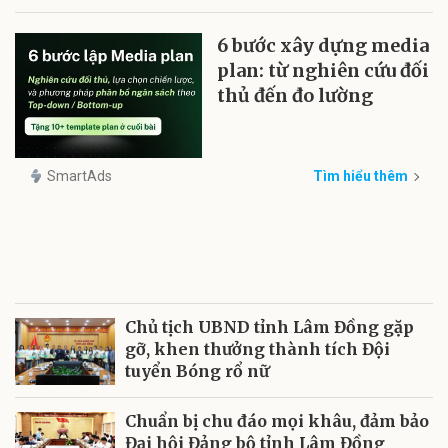
6 bước xây dựng media
plan: từ nghiên cứu đối
thủ đến đo lường
SmartAds
Tìm hiểu thêm
Chủ tịch UBND tỉnh Lâm Đồng gặp
gỡ, khen thưởng thành tích Đội
tuyển Bóng rổ nữ
Chuẩn bị chu đáo mọi khâu, đảm bảo
Đại hội Đảng bộ tỉnh Lâm Đồng