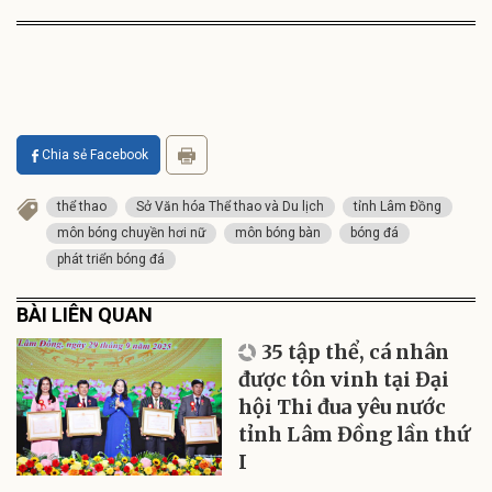
Chia sẻ Facebook
thể thao
Sở Văn hóa Thể thao và Du lịch
tỉnh Lâm Đồng
môn bóng chuyền hơi nữ
môn bóng bàn
bóng đá
phát triển bóng đá
BÀI LIÊN QUAN
35 tập thể, cá nhân
được tôn vinh tại Đại
hội Thi đua yêu nước
tỉnh Lâm Đồng lần thứ
I