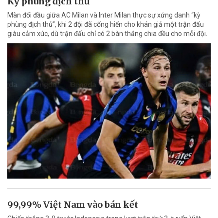
Kỳ phùng địch thủ
Màn đối đầu giữa AC Milan và Inter Milan thực sự xứng danh “kỳ
phùng địch thủ”, khi 2 đội đã cống hiến cho khán giả một trận đấu
giàu cảm xúc, dù trận đấu chỉ có 2 bàn thắng chia đều cho mỗi đội.
99,99% Việt Nam vào bán kết