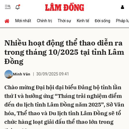
Mới nhất
Chính trị
Thời sự
Kinh tế
Đời sống
Pháp l
Gửi bình luận
Nhiều hoạt động thể thao diễn ra
trong tháng 10/2025 tại tỉnh Lâm
Đồng
30/09/2025 09:41
Minh Vân
Chào mừng Đại hội đại biểu Đảng bộ tỉnh lần
Hủy
Gửi
thứ I và hưởng ứng “Tháng trải nghiệm điểm
đến du lịch tỉnh Lâm Đồng năm 2025”, Sở Văn
hóa, Thể thao và Du lịch tỉnh Lâm Đồng sẽ tổ
chức hàng loạt giải đấu thể thao lớn trong