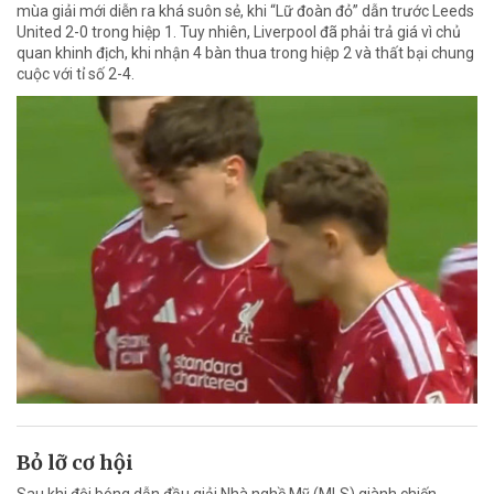
mùa giải mới diễn ra khá suôn sẻ, khi “Lữ đoàn đỏ” dẫn trước Leeds
United 2-0 trong hiệp 1. Tuy nhiên, Liverpool đã phải trả giá vì chủ
quan khinh địch, khi nhận 4 bàn thua trong hiệp 2 và thất bại chung
cuộc với tỉ số 2-4.
Bỏ lỡ cơ hội
Sau khi đội bóng dẫn đầu giải Nhà nghề Mỹ (MLS) giành chiến