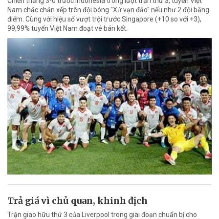
Chiến thắng 3-0 trước Indonesia trong lượt trận thứ 3, tuyển Việt
Nam chắc chắn xếp trên đội bóng "Xứ vạn đảo" nếu như 2 đội bằng
điểm. Cùng với hiệu số vượt trội trước Singapore (+10 so với +3),
99,99% tuyển Việt Nam đoạt vé bán kết.
Trả giá vì chủ quan, khinh địch
Trận giao hữu thứ 3 của Liverpool trong giai đoạn chuẩn bị cho