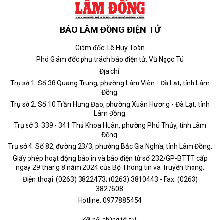
BÁO LÂM ĐỒNG ĐIỆN TỬ
Giám đốc: Lê Huy Toàn
Phó Giám đốc phụ trách báo điện tử: Vũ Ngọc Tú
Địa chỉ:
Trụ sở 1: Số 38 Quang Trung, phường Lâm Viên - Đà Lạt, tỉnh Lâm
Đồng.
Trụ sở 2: Số 10 Trần Hưng Đạo, phường Xuân Hương - Đà Lạt, tỉnh
Lâm Đồng.
Trụ sở 3: 339 - 341 Thủ Khoa Huân, phường Phú Thủy, tỉnh Lâm
Đồng.
Trụ sở 4: Số 82, đường 23/3, phường Bắc Gia Nghĩa, tỉnh Lâm Đồng.
Giấy phép hoạt động báo in và báo điện tử số 232/GP-BTTT cấp
ngày 29 tháng 8 năm 2024 của Bộ Thông tin và Truyền thông.
Điện thoại: (0263) 3822473; (0263) 3810443 - Fax: (0263)
3827608.
Hotline: 0977885454
Kết nối chúng tôi tại: