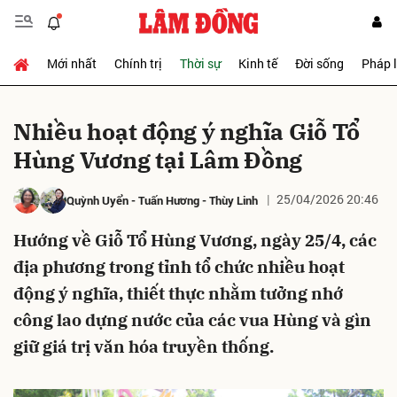
Mới nhất
Chính trị
Thời sự
Kinh tế
Đời sống
Pháp 
Gửi bình luận
Nhiều hoạt động ý nghĩa Giỗ Tổ
Hùng Vương tại Lâm Đồng
25/04/2026 20:46
Quỳnh Uyển
-
Tuấn Hương
-
Thùy Linh
Hướng về Giỗ Tổ Hùng Vương, ngày 25/4, các
địa phương trong tỉnh tổ chức nhiều hoạt
Hủy
Gửi
động ý nghĩa, thiết thực nhằm tưởng nhớ
công lao dựng nước của các vua Hùng và gìn
giữ giá trị văn hóa truyền thống.