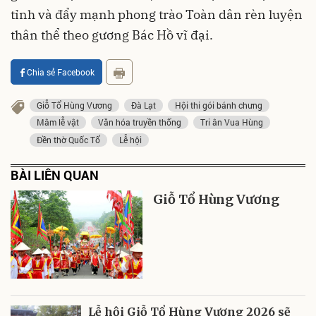
tỉnh và đẩy mạnh phong trào Toàn dân rèn luyện
thân thể theo gương Bác Hồ vĩ đại.
Chia sẻ Facebook
Giỗ Tổ Hùng Vương
Đà Lạt
Hội thi gói bánh chưng
Mâm lễ vật
Văn hóa truyền thống
Tri ân Vua Hùng
Đền thờ Quốc Tổ
Lễ hội
BÀI LIÊN QUAN
Giỗ Tổ Hùng Vương
Lễ hội Giỗ Tổ Hùng Vương 2026 sẽ