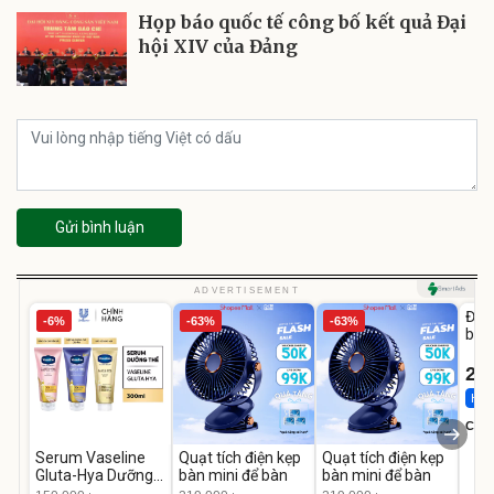
Họp báo quốc tế công bố kết quả Đại
hội XIV của Đảng
Gửi bình luận
U
ADVERTISEMENT
Đai 
-6%
-63%
-63%
bé 
1-9 
22
Hot 
Cecil
Serum Vaseline
Quạt tích điện kẹp
Quạt tích điện kẹp
Gluta-Hya Dưỡng
bàn mini để bàn
bàn mini để bàn
Da Sáng Mịn Sau 7