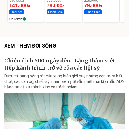
150.000
219.000
219.000
đ
đ
đ
Ngày
141.000
79.000
79.000
đ
đ
đ
Deal hot
Flash Sale
Flash Sale
Unilever
XEM THÊM ĐỜI SỐNG
Chiến dịch 500 ngày đêm: Lặng thầm viết
tiếp hành trình trở về của các liệt sỹ
Dưới cái nắng bỏng rát của vùng biên giới hay những cơn mưa bất
chợt, các cán bộ, chiến sỹ, nhân viên y tế vẫn miệt mài lấy mẫu ADN
bằng tất cả sự thành kính và trách nhiệm.