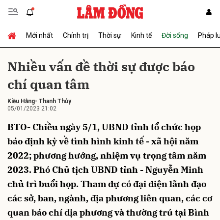
Mới nhất
Chính trị
Thời sự
Kinh tế
Đời sống
Pháp l
Gửi bình luận
Nhiều vấn đề thời sự được báo
chí quan tâm
Kiều Hằng- Thanh Thủy
05/01/2023 21:02
BTO- Chiều ngày 5/1, UBND tỉnh tổ chức họp
báo định kỳ về tình hình kinh tế - xã hội năm
Hủy
Gửi
2022; phương hướng, nhiệm vụ trọng tâm năm
2023. Phó Chủ tịch UBND tỉnh - Nguyễn Minh
chủ trì buổi họp. Tham dự có đại diện lãnh đạo
các sở, ban, ngành, địa phương liên quan, các cơ
quan báo chí địa phương và thường trú tại Bình