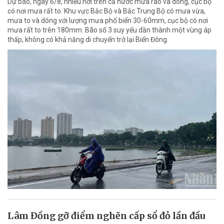
Dự báo, ngày 6/8, nhiều nơi trên cả nước mưa rào và dông, cục bộ
có nơi mưa rất to. Khu vực Bắc Bộ và Bắc Trung Bộ có mưa vừa,
mưa to và dông với lượng mưa phổ biến 30-60mm, cục bộ có nơi
mưa rất to trên 180mm. Bão số 3 suy yếu dần thành một vùng áp
thấp, không có khả năng di chuyển trở lại Biển Đông.
Lâm Đồng gỡ điểm nghẽn cấp sổ đỏ lần đầu