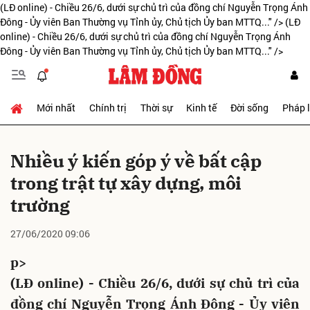
(LĐ online) - Chiều 26/6, dưới sự chủ trì của đồng chí Nguyễn Trọng Ánh
Đông - Ủy viên Ban Thường vụ Tỉnh ủy, Chủ tịch Ủy ban MTTQ..." />
(LĐ
online) - Chiều 26/6, dưới sự chủ trì của đồng chí Nguyễn Trọng Ánh
Đông - Ủy viên Ban Thường vụ Tỉnh ủy, Chủ tịch Ủy ban MTTQ..." />
Gửi bình luận
Mới nhất
Chính trị
Thời sự
Kinh tế
Đời sống
Pháp 
Nhiều ý kiến góp ý về bất cập
trong trật tự xây dựng, môi
trường
Hủy
Gửi
27/06/2020 09:06
p>
(LĐ online) - Chiều 26/6, dưới sự chủ trì của
đồng chí Nguyễn Trọng Ánh Đông - Ủy viên