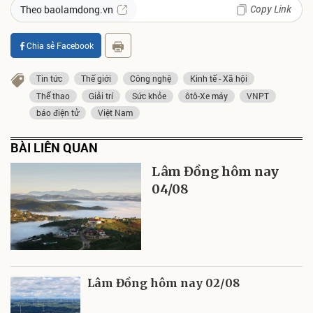
Copy Link
Theo baolamdong.vn
Chia sẻ Facebook
Tin tức
Thế giới
Công nghệ
Kinh tế - Xã hội
Thể thao
Giải trí
Sức khỏe
ôtô-Xe máy
VNPT
báo điện tử
Việt Nam
BÀI LIÊN QUAN
Lâm Đồng hôm nay
04/08
Lâm Đồng hôm nay 02/08