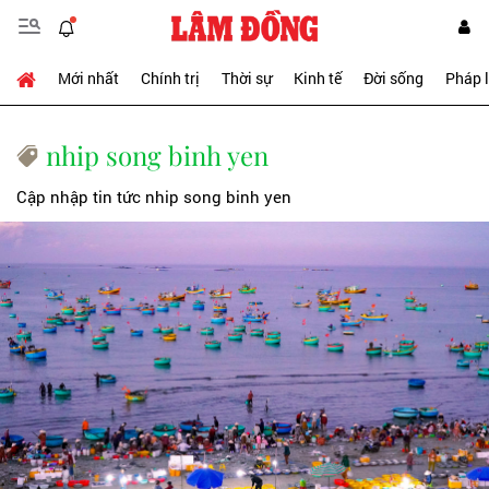
Mới nhất
Chính trị
Thời sự
Kinh tế
Đời sống
Pháp 
nhip song binh yen
Cập nhập tin tức nhip song binh yen