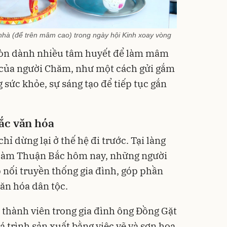
hà (để trên mâm cao) trong ngày hội Kinh xoay vòng
còn dành nhiều tâm huyết để làm mâm
p của người Chăm, như một cách gửi gắm
sức khỏe, sự sáng tạo để tiếp tục gắn
sắc văn hóa
ỉ dừng lại ở thế hệ đi trước. Tại làng
àm Thuận Bắc hôm nay, những người
 nối truyền thống gia đình, góp phần
văn hóa dân tộc.
thành viên trong gia đình ông Đồng Gặt
á trình sản xuất bằng việc vẽ và sơn hoa