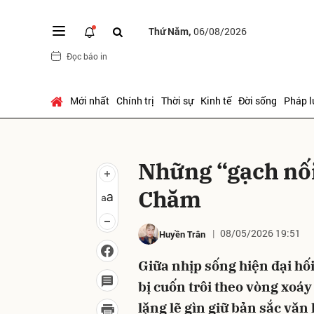
Thứ Năm,
06/08/2026
Đọc báo in
Gửi 
Mới nhất
Chính trị
Thời sự
Kinh tế
Đời sống
Pháp l
Những “gạch nối
Chăm
08/05/2026 19:51
Huyền Trân
Giữa nhịp sống hiện đại hối
bị cuốn trôi theo vòng xoáy
lặng lẽ gìn giữ bản sắc văn