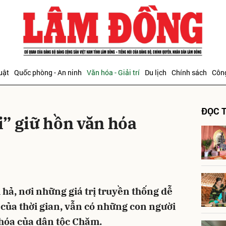
bình luận
uật
Quốc phòng - An ninh
Văn hóa - Giải trí
Du lịch
Chính sách
Công
ĐỌC T
” giữ hồn văn hóa
Hủy
G
 hả, nơi những giá trị truyền thống dễ
 của thời gian, vẫn có những con người
 hóa của dân tộc Chăm.