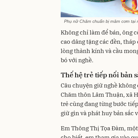
Phụ nữ Chăm chuẩn bị mâm cơm tại n
Không chỉ làm để bán, ông 
cao dâng tặng các đền, thá
lòng thành kính và cầu mong 
bó với nghề.
Thế hệ trẻ tiếp nối bản 
Câu chuyện giữ nghề không ch
Chăm thôn Lâm Thuận, xã H
trẻ cũng đang từng bước tiếp
giữ gìn và phát huy bản sắc 
Em Thông Thị Tọa Đàm, một 
cho biết, em tham gia vào qu