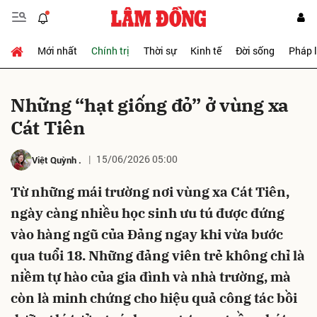
Mới nhất
Chính trị
Thời sự
Kinh tế
Đời sống
Pháp 
Gửi bình luận
Những “hạt giống đỏ” ở vùng xa
Cát Tiên
15/06/2026 05:00
Việt Quỳnh
.
Từ những mái trường nơi vùng xa Cát Tiên,
ngày càng nhiều học sinh ưu tú được đứng
Hủy
Gửi
vào hàng ngũ của Đảng ngay khi vừa bước
qua tuổi 18. Những đảng viên trẻ không chỉ là
niềm tự hào của gia đình và nhà trường, mà
còn là minh chứng cho hiệu quả công tác bồi