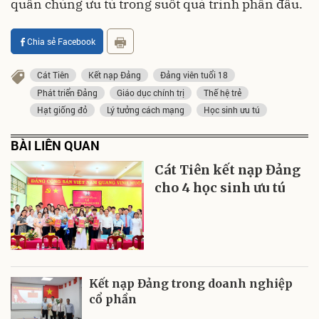
quần chúng ưu tú trong suốt quá trình phấn đấu.
Chia sẻ Facebook
Cát Tiên
Kết nạp Đảng
Đảng viên tuổi 18
Phát triển Đảng
Giáo dục chính trị
Thế hệ trẻ
Hạt giống đỏ
Lý tưởng cách mạng
Học sinh ưu tú
BÀI LIÊN QUAN
Cát Tiên kết nạp Đảng
cho 4 học sinh ưu tú
Kết nạp Đảng trong doanh nghiệp
cổ phần