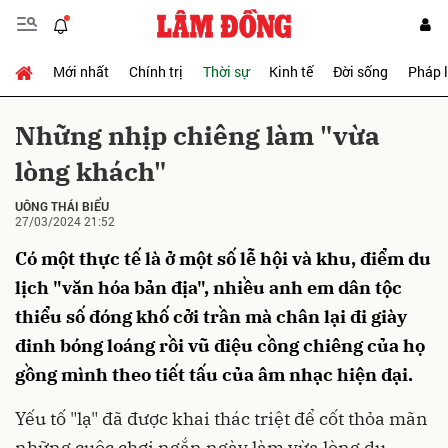
Mới nhất
Chính trị
Thời sự
Kinh tế
Đời sống
Pháp 
Gửi bình luận
Những nhịp chiêng làm "vừa
lòng khách"
UÔNG THÁI BIỂU
27/03/2024 21:52
Có một thực tế là ở một số lễ hội và khu, điểm du
lịch "văn hóa bản địa", nhiều anh em dân tộc
Hủy
Gửi
thiểu số đóng khố cởi trần mà chân lại đi giày
đinh bóng loáng rồi vũ điệu cồng chiêng của họ
gồng mình theo tiết tấu của âm nhạc hiện đại.
Yếu tố "lạ" đã được khai thác triệt để cốt thỏa mãn
những cuộc chơi ngắn ngày làm vừa lòng du