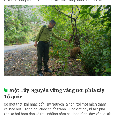
Một Tây Nguyên vững vàng nơi phía tây
Tổ quốc
Có một thời, khi nhắc đến Tây Nguyên là nghĩ tới một miền thẳm
xa, heo hút. Trong hai cuộc chiến tranh, vùng đất này bị tàn phá
xác xơ bởi bom đạn kẻ thù. Những năm sau hòa bình, đây vẫn là xứ