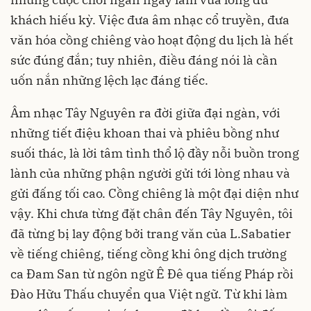
khách hiếu kỳ. Việc đưa âm nhạc cổ truyền, đưa
văn hóa cồng chiêng vào hoạt động du lịch là hết
sức đúng đắn; tuy nhiên, điều đáng nói là cần
uốn nắn những lệch lạc đáng tiếc.
Âm nhạc Tây Nguyên ra đời giữa đại ngàn, với
những tiết điệu khoan thai và phiêu bồng như
suối thác, là lời tâm tình thổ lộ đầy nỗi buồn trong
lành của những phận người gửi tới lòng nhau và
gửi đấng tối cao. Cồng chiêng là một đại diện như
vậy. Khi chưa từng đặt chân đến Tây Nguyên, tôi
đã từng bị lay động bởi trang văn của L.Sabatier
về tiếng chiêng, tiếng cồng khi ông dịch trường
ca Ðam San từ ngôn ngữ Ê Ðê qua tiếng Pháp rồi
Ðào Hữu Thấu chuyển qua Việt ngữ. Từ khi làm