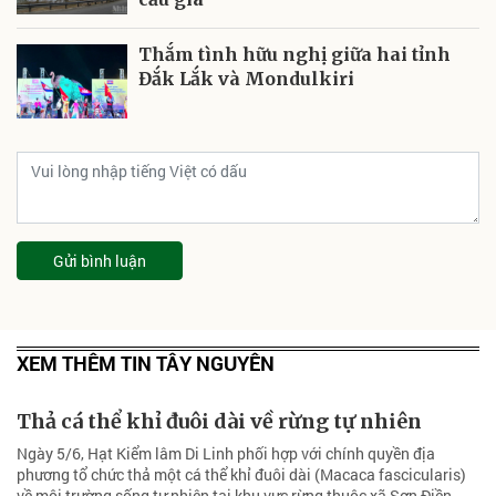
Thắm tình hữu nghị giữa hai tỉnh
Đắk Lắk và Mondulkiri
Gửi bình luận
XEM THÊM TIN TÂY NGUYÊN
Thả cá thể khỉ đuôi dài về rừng tự nhiên
Ngày 5/6, Hạt Kiểm lâm Di Linh phối hợp với chính quyền địa
phương tổ chức thả một cá thể khỉ đuôi dài (Macaca fascicularis)
về môi trường sống tự nhiên tại khu vực rừng thuộc xã Sơn Điền.