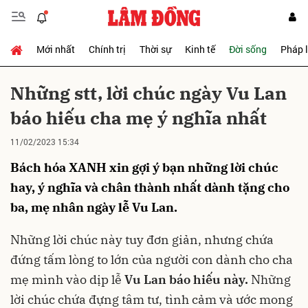
Mới nhất
Chính trị
Thời sự
Kinh tế
Đời sống
Pháp 
Gửi bình luận
Những stt, lời chúc ngày Vu Lan
báo hiếu cha mẹ ý nghĩa nhất
11/02/2023 15:34
Bách hóa XANH xin gợi ý bạn những lời chúc
hay, ý nghĩa và chân thành nhất dành tặng cho
ba, mẹ nhân ngày lễ Vu Lan.
Hủy
Gửi
Những lời chúc này tuy đơn giản, nhưng chứa
đứng tấm lòng to lớn của người con dành cho cha
mẹ mình vào dịp lễ
Vu Lan báo hiếu
này.
Những
lời chúc chứa đựng tâm tư, tình cảm và ước mong