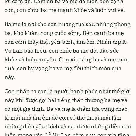
lời cảm ơn. Cảm ơn ba và mẹ đã luôn bên cạnh
con, con chúc ba mẹ mạnh khỏe và luôn vui vẻ.
Ba mẹ là nơi cho con nương tựa sau những phong
ba, khó khăn trong cuộc sống. Bên cạnh ba mẹ
con cảm thấy thật yên bình, ấm êm. Nhân dịp lễ
Vu Lan báo hiếu, con chúc ba mẹ dồi dào sức
khỏe và luôn an yên. Con xin tặng ba và mẹ món
quà, con hy vọng ba và mẹ đều thích món quà
này.
Con nhận ra con là người hạnh phúc nhất thế giới
này khi được gọi hai tiếng thân thương ba mẹ và
có một gia đình. Ba và mẹ là điểm tựa vững chắc,
là mái nhà ấm êm để con có thể thoải mái làm
những điều yêu thích và đạt được những điều con
luôn mong ước. Lễ Vu Lan năm nay, con xin tặng