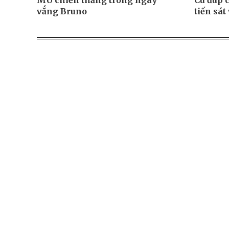
MU chiến thắng trong ngày
Cú đúp 
vắng Bruno
tiến sát