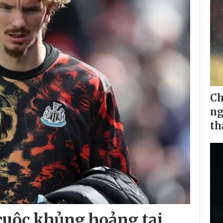
Ch
ng
th
cuộc khủng hoảng tại