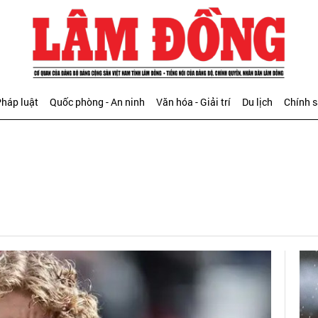
háp luật
Quốc phòng - An ninh
Văn hóa - Giải trí
Du lịch
Chính 