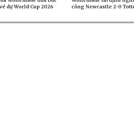
của Woltemade đưa Đức
Woltemade tái định ngh
 vé dự World Cup 2026
công Newcastle 2-0 Tot