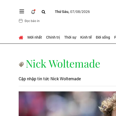
Thứ Sáu,
07/08/2026
Đọc báo in
Mới nhất
Chính trị
Thời sự
Kinh tế
Đời sống
P
Nick Woltemade
Cập nhập tin tức Nick Woltemade