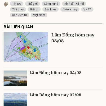
Tin tức
Thế giới
Công nghệ
Kinh tế - Xã hội
Thể thao
Giải trí
Sức khỏe
ôtô-Xe máy
VNPT
báo điện tử
Việt Nam
BÀI LIÊN QUAN
Lâm Đồng hôm nay
08/08
Lâm Đồng hôm nay 04/08
Lâm Đồng hôm nay 02/08