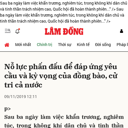
Sau ba ngày làm việc khẩn trương, nghiêm túc, trong không khí dân chủ
và tinh thần trách nhiệm cao, Quốc hội đã hoàn thành phiên..." />
Sau
ba ngày làm việc khẩn trương, nghiêm túc, trong không khí dân chủ và
tinh thần trách nhiệm cao, Quốc hội đã hoàn thành phiên..." />
Gửi bình luận
Mới nhất
Chính trị
Thời sự
Kinh tế
Đời sống
Pháp 
Nỗ lực phấn đấu để đáp ứng yêu
cầu và kỳ vọng của đồng bào, cử
tri cả nước
Hủy
Gửi
09/11/2019 12:11
p>
Sau ba ngày làm việc khẩn trương, nghiêm
túc, trong không khí dân chủ và tinh thần