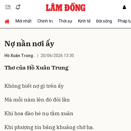
Mới nhất
Chính trị
Thời sự
Kinh tế
Đời sống
Pháp l
Gửi bình luận
Nợ nần nơi ấy
Hồ Xuân Trung .
20/06/2026 13:30
Thơ của Hồ Xuân Trung
Không biết nợ gì trên ấy
Hủy
Gửi
Mà mỗi năm lên đó đôi lần
Khi hoa đào hé nụ tầm xuân
Khi phượng tín bâng khuâng chờ hạ.