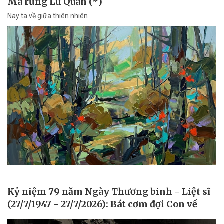
Ma rừng Lữ Quán (*)
Nay ta về giữa thiên nhiên
Kỷ niệm 79 năm Ngày Thương binh - Liệt sĩ
(27/7/1947 - 27/7/2026): Bát cơm đợi Con về