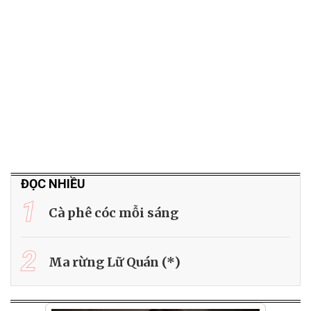
ĐỌC NHIỀU
1
Cà phê cóc mỗi sáng
2
Ma rừng Lữ Quán (*)