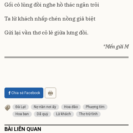
Gối cỏ lũng đồi nghe hồ thác ngân trôi
Ta lữ khách nhấp chén nồng giã biệt
Gửi lại vần thơ cô lẻ giữa lưng đồi.
*Mến gửi M
Chia sẻ Facebook
Đà Lạt
Nợ nần nơi ấy
Hoa đào
Phượng tím
Hoa ban
Dã quỳ
Lữ khách
Thơ trữ tình
BÀI LIÊN QUAN