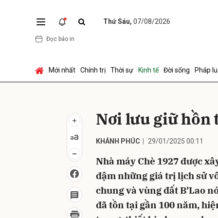
Thứ Sáu,
07/08/2026
Đọc báo in
Gửi 
Mới nhất
Chính trị
Thời sự
Kinh tế
Đời sống
Pháp lu
Nơi lưu giữ hồn 
KHÁNH PHÚC
29/01/2025 00:11
Nhà máy Chè 1927 được xây
đậm những giá trị lịch sử 
chung và vùng đất B’Lao nó
đã tồn tại gần 100 năm, h