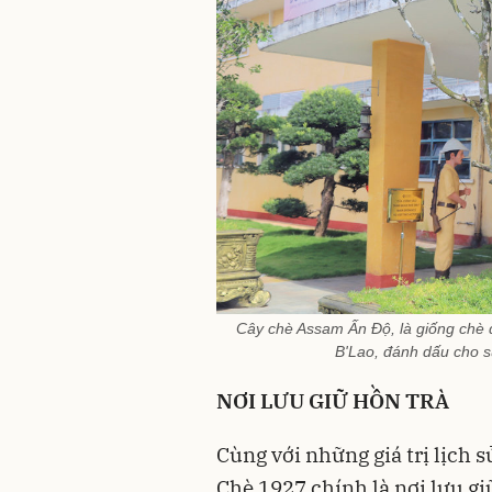
Cây chè Assam Ấn Độ, là giống chè đ
B'Lao, đánh dấu cho s
NƠI LƯU GIỮ HỒN TRÀ
Cùng với những giá trị lịch
Chè 1927 chính là nơi lưu gi