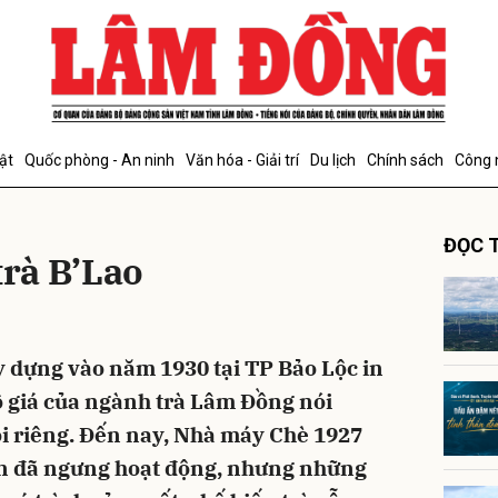
bình luận
ật
Quốc phòng - An ninh
Văn hóa - Giải trí
Du lịch
Chính sách
Công 
ĐỌC T
trà B’Lao
 dựng vào năm 1930 tại TP Bảo Lộc in
Hủy
G
vô giá của ngành trà Lâm Đồng nói
i riêng. Đến nay, Nhà máy Chè 1927
iện đã ngưng hoạt động, nhưng những