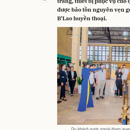
trang, thiết bị phục vụ cho 
được bảo tồn nguyên vẹn gó
B’Lao huyền thoại.
Du khách nước ngoài tham quan,