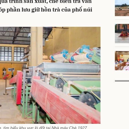
quá trình sản xuất, chế biến trà vẫn
p phần lưu giữ hồn trà của phố núi
 tìm hiểu khu vực lò đốt tại Nhà máy Chè 1927