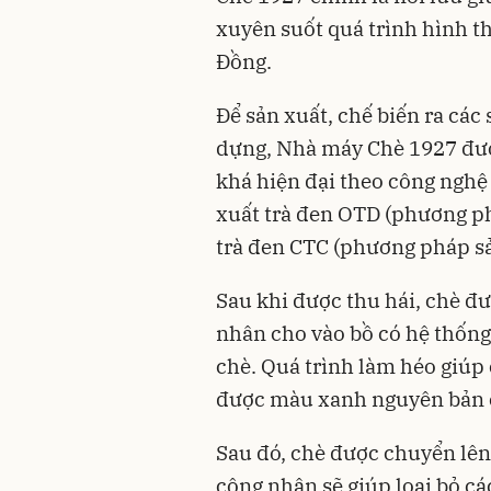
xuyên suốt quá trình hình t
Đồng.
Để sản xuất, chế biến ra các
dựng, Nhà máy Chè 1927 được
khá hiện đại theo công nghệ
xuất trà đen OTD (phương ph
trà đen CTC (phương pháp sản
Sau khi được thu hái, chè đ
nhân cho vào bồ có hệ thống 
chè. Quá trình làm héo giúp 
được màu xanh nguyên bản 
Sau đó, chè được chuyển lên
công nhân sẽ giúp loại bỏ cá