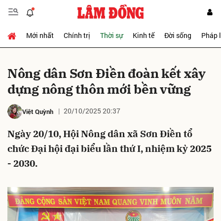
Mới nhất
Chính trị
Thời sự
Kinh tế
Đời sống
Pháp 
Gửi bình luận
Nông dân Sơn Điền đoàn kết xây
dựng nông thôn mới bền vững
20/10/2025 20:37
Việt Quỳnh
Ngày 20/10, Hội Nông dân xã Sơn Điền tổ
chức Đại hội đại biểu lần thứ I, nhiệm kỳ 2025
Hủy
Gửi
- 2030.