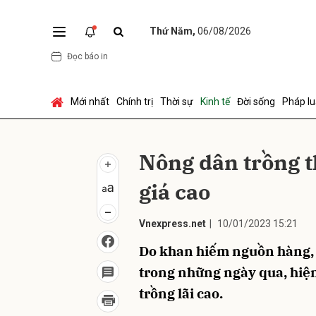
Thứ Năm,
06/08/2026
Đọc báo in
Gửi 
Mới nhất
Chính trị
Thời sự
Kinh tế
Đời sống
Pháp lu
Nông dân trồng t
giá cao
Vnexpress.net
|
10/01/2023 15:21
Do khan hiếm nguồn hàng, t
trong những ngày qua, hiện
trồng lãi cao.