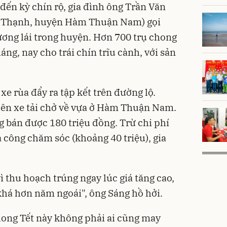
 đến kỳ chín rộ, gia đình ông Trần Văn
m Thạnh, huyện Hàm Thuận Nam) gọi
ương lái trong huyện. Hơn 700 trụ chong
áng, nay cho trái chín trĩu cành, với sản
xe rùa đẩy ra tập kết trên đường lộ.
 lên xe tải chở về vựa ở Hàm Thuận Nam.
 bán được 180 triệu đồng. Trừ chi phí
 công chăm sóc (khoảng 40 triệu), gia
ì thu hoạch trúng ngay lúc giá tăng cao,
khá hơn năm ngoái", ông Sáng hồ hởi.
long Tết này không phải ai cũng may