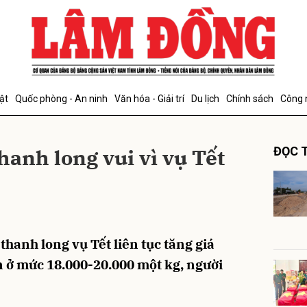
bình luận
ật
Quốc phòng - An ninh
Văn hóa - Giải trí
Du lịch
Chính sách
Công 
hanh long vui vì vụ Tết
ĐỌC T
Hủy
G
hanh long vụ Tết liên tục tăng giá
 ở mức 18.000-20.000 một kg, người