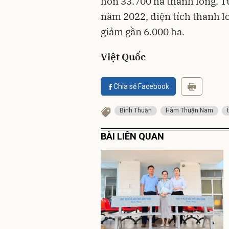
hơn 33.700 ha thanh long. T
năm 2022, diện tích thanh l
giảm gần 6.000 ha.
Việt Quốc
Chia sẻ Facebook
Bình Thuận
Hàm Thuận Nam
BÀI LIÊN QUAN