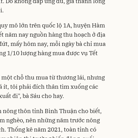
ít. Do không đáp ứng đủ, giá thanh long
i.
quy mô lớn trên quốc lộ 1A, huyện Hàm
t năm nay nguồn hàng thu hoạch ở địa
ứt, mấy hôm nay, mỗi ngày bà chỉ mua
ằng 1/10 lượng hàng mua được vụ Tết
 một chỗ thu mua từ thương lái, nhưng
ít, tôi phải đích thân tìm xuống các
ất đi", bà Sáu cho hay.
n nông thôn tỉnh Bình Thuận cho biết,
iảm nghèo, nên những năm trước nông
ch. Thống kê năm 2021, toàn tỉnh có