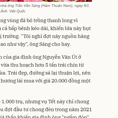
n nhà ông Trần Văn Sáng (Hàm Thuận Nam), ngày 9/1.
Ảnh:
Việt Quốc
ng vùng đã bỏ trồng thanh long vì
á cả bấp bênh kéo dài, khiến lứa này hụt
 trường. "Tôi nghĩ đợt này nguồn hàng
cao như vậy", ông Sáng cho hay.
n của gia đình ông Nguyễn Văn Út ở
ừa thu hoạch hơn 5 tấn trái chín từ
. Trái đẹp, đường sá lại thuận lợi, nên
thương lái mua với giá 20.000 đồng một
 1.000 trụ, nhưng vụ Tết này chỉ chong
ều đợt đầu tư chong đèn trong năm 2021
 giá thấp khiến gia đình ông "ngấm đòn"