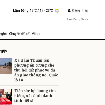
Đăng nhập
Lâm Đồng
19°C
/ 17 - 23°C
Lam Dong News
nghệ - Chuyển đổi số
Video
IẾP
Xã Hàm Thuận lên
phương án cưỡng chế
thu hồi đất phục vụ dự
án giao thông nối Quốc
ửi
lộ 1A
Tiếp sức lực lượng tìm
kiếm, xác định danh
tính liệt sĩ