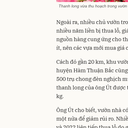
Thanh long vừa thu hoạch trong vườ
Ngoài ra, nhiều chủ vườn tro
nhiều năm liền bị thua lỗ, gi
nguồn hàng cung ứng cho thị
ít, nên các vựa mới mua giá 
Cách đó gần 20 km, khu vườ
huyện Hàm Thuận Bắc cũng v
500 trụ chong đèn nghịch mùa
thanh long của ông Út được 
kg.
Ông Út cho biết, vườn nhà có
một nửa để giảm rủi ro. Nhi
và 2022 liên tiếp thua lỗ do