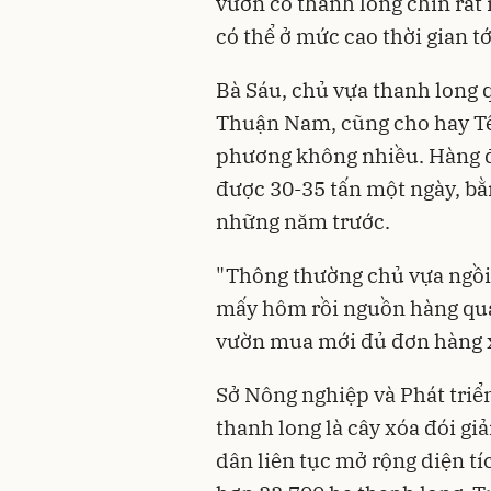
vườn có thanh long chín rất 
có thể ở mức cao thời gian tớ
Bà Sáu, chủ vựa thanh long 
Thuận Nam, cũng cho hay Tế
phương không nhiều. Hàng đ
được 30-35 tấn một ngày, b
những năm trước.
"Thông thường chủ vựa ngồi
mấy hôm rồi nguồn hàng quá 
vườn mua mới đủ đơn hàng xu
Sở Nông nghiệp và Phát triể
thanh long là cây xóa đói g
dân liên tục mở rộng diện tí