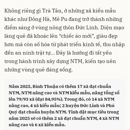
Không riêng gì Trà Tân, ở những xã kiểu mẫu
khác như Đông Hà, Mê Pu đang trở thành những
điểm sáng ở vùng nông thôn Đức Linh. Diện mạo
làng quê đã khoác lên “chiếc áo mới”, giàu đẹp
hơn mà còn số hóa từ phát triển kinh tế, thu nhập
đến an ninh trật tự... Đây là hướng đi tất yếu
trong hành trình xây dựng NTM, kiến tạo nên
những vùng quê đáng sống.
Năm 2025, Bình Thuận có thêm 17 xã đạt chuẩn
NTM, NTM nâng cao và NTM kiểu mẫu, nâng tổng số
lên 79/93 xã (đạt 84,95%). Trong đó, có 14 xã NTM
nâng cao, 4 xã kiểu mẫu; 2 huyện Đức Linh và Phú
Quý đạt chuẩn huyện NTM. Tỉnh đặt mục tiêu trong
năm 2025 sẽ có thêm 2 xã đạt chuẩn NTM, 4 xã NTM
nâng cao và 6 xã kiểu mẫu.