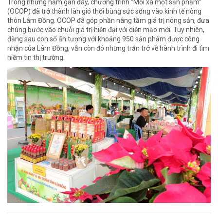
Trong những năm gần đây, chương trình “Mỗi xã một sản phẩm”
(OCOP) đã trở thành làn gió thổi bùng sức sống vào kinh tế nông
thôn Lâm Đồng. OCOP đã góp phần nâng tầm giá trị nông sản, đưa
chúng bước vào chuỗi giá trị hiện đại với diện mạo mới. Tuy nhiên,
đằng sau con số ấn tượng với khoảng 950 sản phẩm được công
nhận của Lâm Đồng, vẫn còn đó những trăn trở về hành trình đi tìm
niềm tin thị trường.