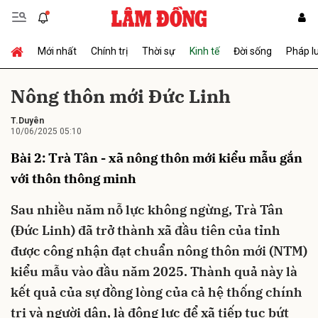
Mới nhất
Chính trị
Thời sự
Kinh tế
Đời sống
Pháp l
Gửi bình luận
Nông thôn mới Đức Linh
T.Duyên
10/06/2025 05:10
Bài 2: Trà Tân - xã nông thôn mới kiểu mẫu gắn
với thôn thông minh
Sau nhiều năm nỗ lực không ngừng, Trà Tân
Hủy
Gửi
(Đức Linh) đã trở thành xã đầu tiên của tỉnh
được công nhận đạt chuẩn nông thôn mới (NTM)
kiểu mẫu vào đầu năm 2025. Thành quả này là
kết quả của sự đồng lòng của cả hệ thống chính
trị và người dân, là động lực để xã tiếp tục bứt