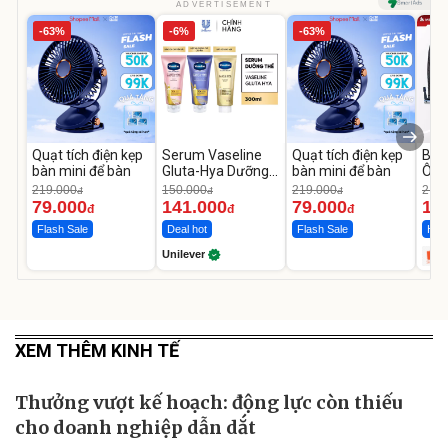
ADVERTISEMENT
-63%
-6%
-63%
Quạt tích điện kẹp
Serum Vaseline
Quạt tích điện kẹp
Bơm
bàn mini để bàn
Gluta-Hya Dưỡng
bàn mini để bàn
Ô T
Da Sáng Mịn Sau 7
MED
219.000
150.000
219.000
2.69
đ
đ
đ
Ngày
12.
79.000
141.000
79.000
1.
đ
đ
đ
Flash Sale
Deal hot
Flash Sale
Hot 
Unilever
XEM THÊM KINH TẾ
Thưởng vượt kế hoạch: động lực còn thiếu
cho doanh nghiệp dẫn dắt