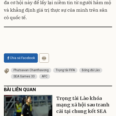
đa cơ hội này để lấy lại niềm tin từ người hâm mộ
và khẳng định giá trị thực sự của mình trên sân
cỏ quốc tế.
Chia sẻ Facebook
Phutsavan Chanthavong
Trọng tài FIFA
Bóng đá Lào
SEA Games 33
AFC
BÀI LIÊN QUAN
Trọng tài Lào khóa
mạng xã hội sau tranh
cãi tại chung kết SEA