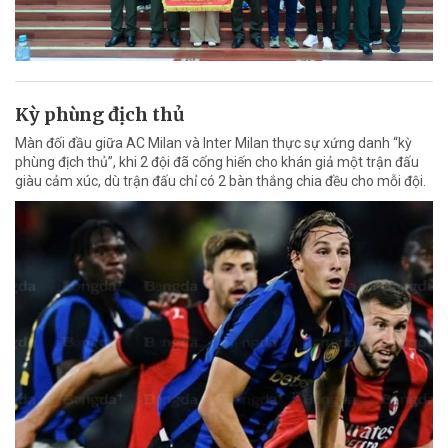
Kỳ phùng địch thủ
Màn đối đầu giữa AC Milan và Inter Milan thực sự xứng danh “kỳ
phùng địch thủ”, khi 2 đội đã cống hiến cho khán giả một trận đấu
giàu cảm xúc, dù trận đấu chỉ có 2 bàn thắng chia đều cho mỗi đội.