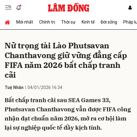
Mới nhất
Chính trị
Thời sự
Kinh tế
Đời sống
Pháp l
Gửi bình luận
Nữ trọng tài Lào Phutsavan
Chanthavong giữ vững đẳng cấp
FIFA năm 2026 bất chấp tranh
cãi
Tuệ Nhân
04/01/2026 16:34
Hủy
Gửi
Bất chấp tranh cãi sau SEA Games 33,
Phutsavan Chanthavong vẫn được FIFA công
nhận đạt chuẩn năm 2026, mở ra cơ hội làm
lại sự nghiệp quốc tế đầy kịch tính.