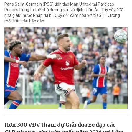
Paris Saint-Germain (PSG) đón tiếp Man United tại Parc des
Princes trong tư thế nhà đương kim vô địch châu Âu. Tuy vậy, “Gã
nhà giàu” nước Pháp đã bị “Quỷ đỏ” cầm hòa với tỉ số 1-1, trong
một trận cầu hấp dẫn.
Hơn 300 VĐV tham dự Giải đua xe đạp các