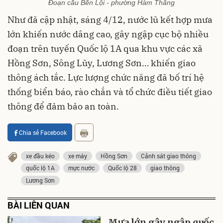
Đoạn cầu Bến Lội - phường Hàm Thắng
Như đã cập nhật, sáng 4/12, nước lũ kết hợp mưa
lớn khiến nước dâng cao, gây ngập cục bộ nhiều
đoạn trên tuyến Quốc lộ 1A qua khu vực các xã
Hồng Sơn, Sông Lũy, Lương Sơn… khiến giao
thông ách tắc. Lực lượng chức năng đã bố trí hệ
thống biển báo, rào chắn và tổ chức điều tiết giao
thông để đảm bảo an toàn.
Chia sẻ Facebook
xe đầu kéo
xe máy
Hồng Sơn
Cảnh sát giao thông
quốc lộ 1A
mực nước
Quốc lộ 28
giao thông
Lương Sơn
BÀI LIÊN QUAN
Mưa lớn gây ngập quốc