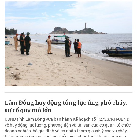
Lâm Đồng huy động tổng lực ứng phó cháy,
sự cố quy mô lớn
UBND tỉnh Lâm Đồng vừa ban hành Kế hoạch số 12723/KH-UBND
về huy động lực lượng, phương tiện và tài sản của cơ quan, tổ chức,
doanh nghiệp, hộ gia đình và cá nhân tham gia xử lý các vụ cháy,
tai nạn, sự cố có quy mô lớn, diễn biến phức tạp, nhằm nâng cao