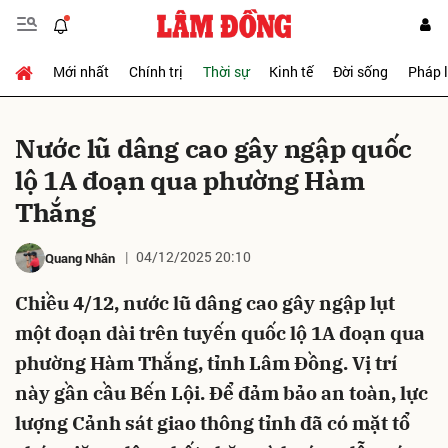
Mới nhất
Chính trị
Thời sự
Kinh tế
Đời sống
Pháp 
Gửi bình luận
Nước lũ dâng cao gây ngập quốc
lộ 1A đoạn qua phường Hàm
Thắng
04/12/2025 20:10
Quang Nhân
Chiều 4/12, nước lũ dâng cao gây ngập lụt
Hủy
Gửi
một đoạn dài trên tuyến quốc lộ 1A đoạn qua
phường Hàm Thắng, tỉnh Lâm Đồng. Vị trí
này gần cầu Bến Lội. Để đảm bảo an toàn, lực
lượng Cảnh sát giao thông tỉnh đã có mặt tổ