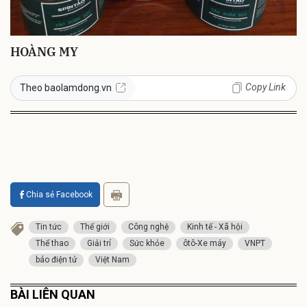
HOÀNG MY
Copy Link
Theo baolamdong.vn
Chia sẻ Facebook
Tin tức
Thế giới
Công nghệ
Kinh tế - Xã hội
Thể thao
Giải trí
Sức khỏe
ôtô-Xe máy
VNPT
báo điện tử
Việt Nam
BÀI LIÊN QUAN