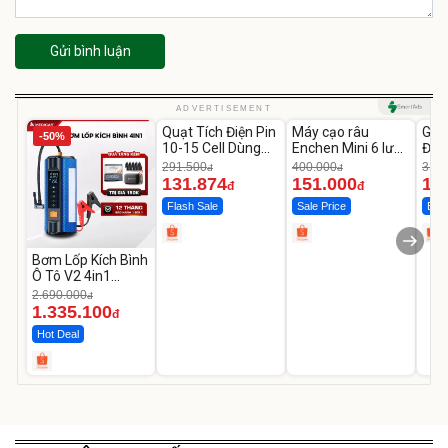
Gửi bình luận
Unmute
Unmute
U
ADVERTISEMENT
Quạt Tích Điện Pin
Máy cạo râu
GEP
-50%
-54%
-62%
10-15 Cell Dùng
Enchen Mini 6 lưỡi
Đùi
Liên Tục 4-8H
dao kép mỏng
Cao
291.500
400.000
319.
đ
đ
131.874
151.000
14
đ
đ
Flash Sale
Sale Price
Best
Bơm Lốp Kích Bình
Ô Tô V2 4in1
MEDICAR –
2.690.000
đ
12.000mAh
1.335.100
đ
Hot Deal