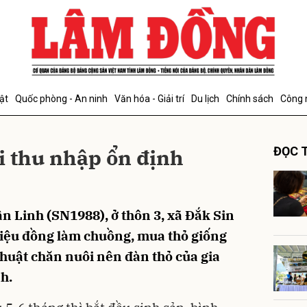
bình luận
ật
Quốc phòng - An ninh
Văn hóa - Giải trí
Du lịch
Chính sách
Công 
i thu nhập ổn định
ĐỌC T
 Linh (SN1988), ở thôn 3, xã Đắk Sin
Hủy
G
triệu đồng làm chuồng, mua thỏ giống
huật chăn nuôi nên đàn thỏ của gia
nh.