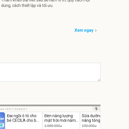
Tham khảo bài viết sau để nắm vị trí, quy cách nội
dung, cách thiết lập và tối ưu.
Xem ngay
Unmute
Unmute
Unmute
Unm
ADVERTISEMENT
Đai ngồi ô tô cho
Đèn năng lượng
Sữa dưỡng thể
Robot
-56%
-27%
bé CECILA cho bé
mặt trời mới năm
nâng tông tức thì
Nhà -
1-9 tuổi
2026 có 120 viên
Vaseline Body
Thôn
1.086.000
190.000
3.000
đ
đ