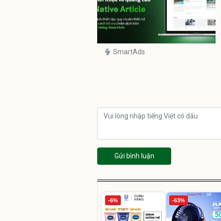
SmartAds
Gửi bình luận
-6%
-63%