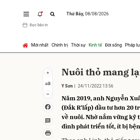
Thứ Bảy,
08/08/2026
Đọc báo in
Gửi 
Mới nhất
Chính trị
Thời sự
Kinh tế
Đời sống
Pháp lu
Nuôi thỏ mang lạ
Y Sơn
|
24/11/2022 13:56
Năm 2019, anh Nguyễn Xuân
(Đắk R'lấp) đầu tư hơn 20 
về nuôi. Nhờ nắm vững kỹ t
đình phát triển tốt, ít bị bệ