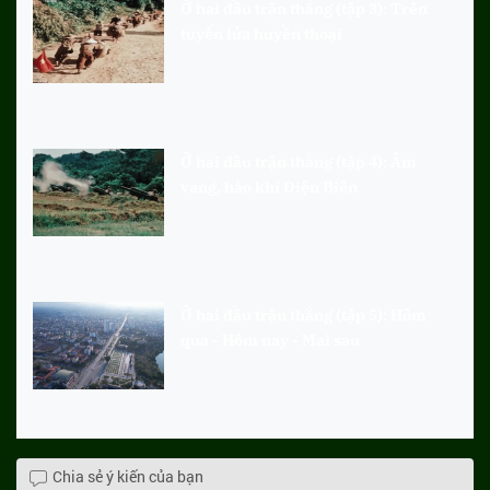
Ở hai đầu trận thắng (tập 3): Trên
tuyến lửa huyền thoại
Ở hai đầu trận thắng (tập 4): Âm
vang, hào khí Điện Biên
Ở hai đầu trận thắng (tập 5): Hôm
qua - Hôm nay - Mai sau
Chia sẻ ý kiến của bạn