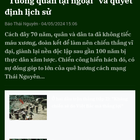
"Tướng quân tại ngoại" và quyết
định lịch sử
Báo Thái Nguyên - 04/05/2024 15:06
Cách đây 70 năm, quân và dân ta đã không tiếc
máu xương, đoàn kết để làm nên chiến thắng vĩ
đại, giành lại nền độc lập sau gần 100 năm bị
thực dân xâm lược. Chiến công hiển hách đó, có
sự đóng góp to lớn của quê hương cách mạng
Thái Nguyên...
Ở hai đầu trận thắng (tập 2): "Kháng
chiến sẽ do Việt Bắc mà thắng lợi"