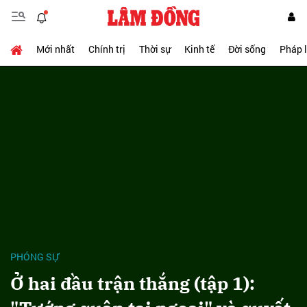
Mới nhất
Chính trị
Thời sự
Kinh tế
Đời sống
Pháp 
PHÓNG SỰ
Ở hai đầu trận thắng (tập 1):