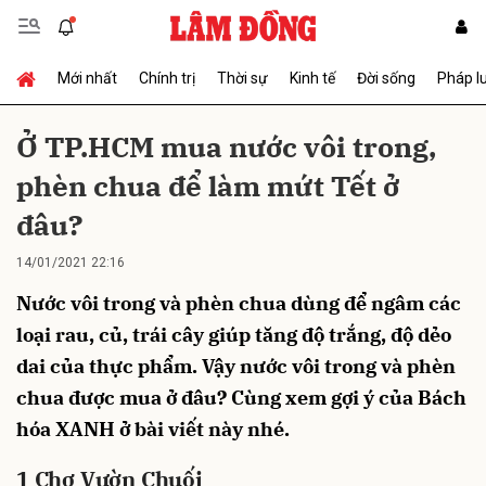
Mới nhất
Chính trị
Thời sự
Kinh tế
Đời sống
Pháp l
Gửi bình luận
Ở TP.HCM mua nước vôi trong,
phèn chua để làm mứt Tết ở
đâu?
14/01/2021 22:16
Nước vôi trong và phèn chua dùng để ngâm các
Hủy
Gửi
loại rau, củ, trái cây giúp tăng độ trắng, độ dẻo
dai của thực phẩm. Vậy nước vôi trong và phèn
chua được mua ở đâu? Cùng xem gợi ý của Bách
hóa XANH ở bài viết này nhé.
1
Chợ Vườn Chuối