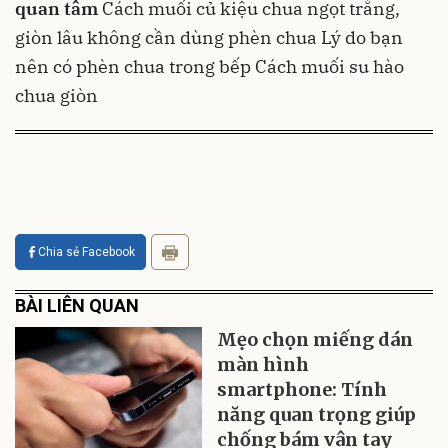
quan tâm
Cách muối củ kiệu chua ngọt trắng,
giòn lâu không cần dùng phèn chua
Lý do bạn
nên có phèn chua trong bếp
Cách muối su hào
chua giòn
Chia sẻ Facebook
BÀI LIÊN QUAN
Mẹo chọn miếng dán
màn hình
smartphone: Tính
năng quan trọng giúp
chống bám vân tay