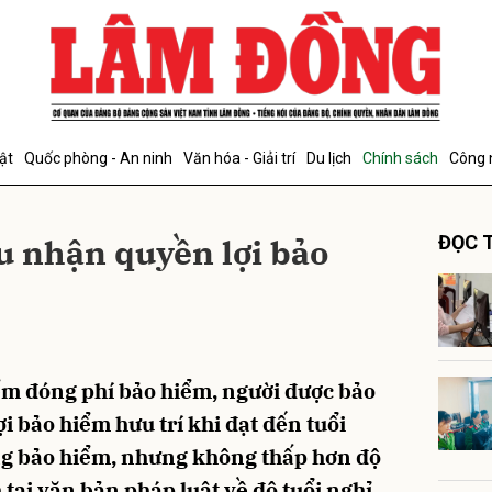
bình luận
ật
Quốc phòng - An ninh
Văn hóa - Giải trí
Du lịch
Chính sách
Công 
ầu nhận quyền lợi bảo
ĐỌC T
Hủy
G
ểm đóng phí bảo hiểm, người được bảo
 bảo hiểm hưu trí khi đạt đến tuổi
ng bảo hiểm, nhưng không thấp hơn độ
 tại văn bản pháp luật về độ tuổi nghỉ