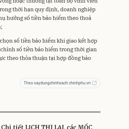
vong hoặc thương tật toàn bộ vĩnh viễn
rong thời hạn quy định, doanh nghiệp
thụ hưởng số tiền bảo hiểm theo thoả
;
họn số tiền bảo hiểm khi giao kết hợp
chỉnh số tiền bảo hiểm trong thời gian
ực theo thỏa thuận tại hợp đồng bảo
Theo xaydungchinhsach.chinhphu.vn
Chi tiết LỊCH THI LẠI, các MỐC