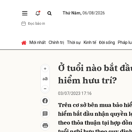
Thứ Năm,
06/08/2026
Đọc báo in
Gửi 
Mới nhất
Chính trị
Thời sự
Kinh tế
Đời sống
Pháp lu
Ở tuổi nào bắt đ
hiểm hưu trí?
03/07/2023 17:16
Trên cơ sở bên mua bảo hi
hiểm bắt đầu nhận quyền lợi
theo thỏa thuận tại hợp đồ
tuổi nghỉ hưu theo quy định