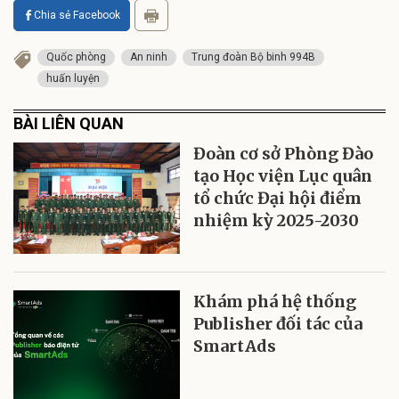
Chia sẻ Facebook
Quốc phòng
An ninh
Trung đoàn Bộ binh 994B
huấn luyện
BÀI LIÊN QUAN
Đoàn cơ sở Phòng Đào
tạo Học viện Lục quân
tổ chức Đại hội điểm
nhiệm kỳ 2025-2030
Khám phá hệ thống
Publisher đối tác của
SmartAds