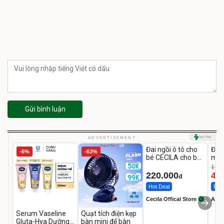
Gửi bình luận
Unmute
U
ADVERTISEMENT
Đai ngồi ô tô cho
Đèn
-6%
-63%
bé CECILA cho bé
mặt
1-9 tuổi
202
1.08
LED
220.000
46
đ
Hot Deal
Flas
Cecila Offical Store
A do
Serum Vaseline
Quạt tích điện kẹp
Gluta-Hya Dưỡng
bàn mini để bàn