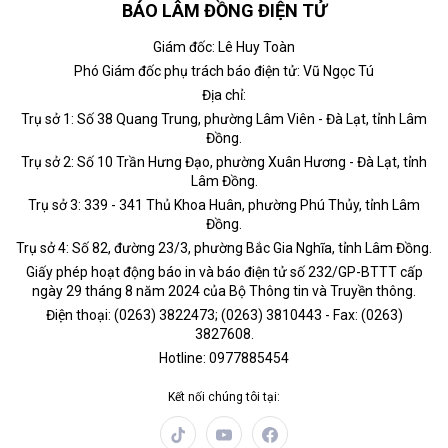
BÁO LÂM ĐỒNG ĐIỆN TỬ
Giám đốc: Lê Huy Toàn
Phó Giám đốc phụ trách báo điện tử: Vũ Ngọc Tú
Địa chỉ:
Trụ sở 1: Số 38 Quang Trung, phường Lâm Viên - Đà Lạt, tỉnh Lâm
Đồng.
Trụ sở 2: Số 10 Trần Hưng Đạo, phường Xuân Hương - Đà Lạt, tỉnh
Lâm Đồng.
Trụ sở 3: 339 - 341 Thủ Khoa Huân, phường Phú Thủy, tỉnh Lâm
Đồng.
Trụ sở 4: Số 82, đường 23/3, phường Bắc Gia Nghĩa, tỉnh Lâm Đồng.
Giấy phép hoạt động báo in và báo điện tử số 232/GP-BTTT cấp
ngày 29 tháng 8 năm 2024 của Bộ Thông tin và Truyền thông.
Điện thoại: (0263) 3822473; (0263) 3810443 - Fax: (0263)
3827608.
Hotline: 0977885454
Kết nối chúng tôi tại: