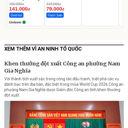
Da Sáng Mịn Sau 7
150.000
219.000
đ
đ
Ngày
141.000
79.000
đ
đ
Deal hot
Flash Sale
Unilever
XEM THÊM VÌ AN NINH TỔ QUỐC
Khen thưởng đột xuất Công an phường Nam
Gia Nghĩa
Với thành tích xuất sắc trong công tác đấu tranh, triệt phá các vụ
đánh bạc trên địa bàn, đặc biệt trong mùa World Cup 2026 Công an
phường Nam Gia Nghĩa dược Giám đốc Công an tỉnh khen thưởng
đột xuất.