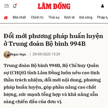
Mới nhất
Chính trị
Thời sự
Kinh tế
Đời sống
Pháp l
Gửi bình luận
Ðổi mới phương pháp huấn luyện
ở Trung đoàn Bộ binh 994B
29/09/2025 13:29
Ngọc Ngà
.
Trung đoàn Bộ binh 994B, Bộ Chỉ huy Quân
sự (CHQS) tỉnh Lâm Đồng luôn nêu cao tinh
Hủy
Gửi
thần trách nhiệm, đổi mới nội dung, phương
pháp huấn luyện, góp phần nâng cao chất
lượng, sức mạnh tổng hợp và khả năng sẵn
sàng chiến đấu của đơn vị.