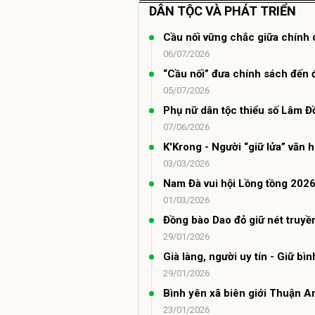
DÂN TỘC VÀ PHÁT TRIỂN
Cầu nối vững chắc giữa chính 
06/07/2026
“Cầu nối” đưa chính sách đến
05/07/2026
Phụ nữ dân tộc thiểu số Lâm Đ
07/06/2026
K'Krong - Người “giữ lửa” văn 
03/03/2026
Nam Đà vui hội Lồng tồng 202
01/03/2026
Đồng bào Dao đỏ giữ nét truyề
29/01/2026
Già làng, người uy tín - Giữ b
29/01/2026
Bình yên xã biên giới Thuận A
23/01/2026