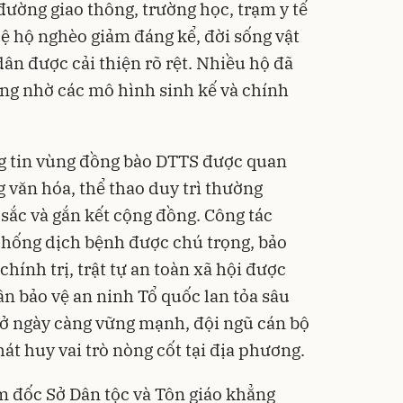
 đường giao thông, trường học, trạm y tế
lệ hộ nghèo giảm đáng kể, đời sống vật
dân được cải thiện rõ rệt. Nhiều hộ đã
ng nhờ các mô hình sinh kế và chính
ông tin vùng đồng bào DTTS được quan
 văn hóa, thể thao duy trì thường
sắc và gắn kết cộng đồng. Công tác
chống dịch bệnh được chú trọng, bảo
hính trị, trật tự an toàn xã hội được
n bảo vệ an ninh Tổ quốc lan tỏa sâu
 sở ngày càng vững mạnh, đội ngũ cán bộ
t huy vai trò nòng cốt tại địa phương.
 đốc Sở Dân tộc và Tôn giáo khẳng