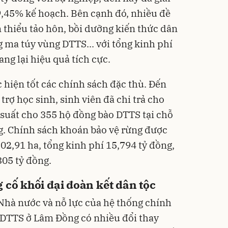
Flash
9,45% kế hoạch. Bên cạnh đó, nhiều đề
 thiểu tảo hôn, bồi dưỡng kiến thức dân
 ma túy vùng DTTS... với tổng kinh phí
ng lại hiệu quả tích cực.
 hiện tốt các chính sách đặc thù. Đến
Phấn
trợ học sinh, sinh viên đã chi trả cho
Filte
Kiềm
i suất cho 355 hộ đồng bào DTTS tại chỗ
mịn
449
ng. Chính sách khoán bảo vệ rừng được
Deal 
TIRTI
202,91 ha, tổng kinh phí 15,794 tỷ đồng,
305 tỷ đồng.
 cố khối đại đoàn kết dân tộc
Nhà nước và nỗ lực của hệ thống chính
 DTTS ở Lâm Đồng có nhiều đổi thay