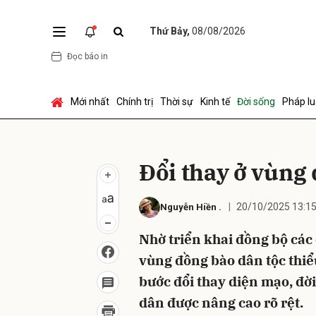
Thứ Bảy,
08/08/2026
Đọc báo in
Gửi 
Mới nhất
Chính trị
Thời sự
Kinh tế
Đời sống
Pháp lu
Ðổi thay ở vùng
20/10/2025 13:1
Nguyễn Hiền
.
Nhờ triển khai đồng bộ các 
vùng đồng bào dân tộc thi
bước đổi thay diện mạo, đời
dân được nâng cao rõ rệt.