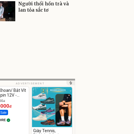
Người thổi hồn trà và
lan tỏa sắc tơ
ute
ADVERTISEMENT
hoan/ Bắt Vít
pin 12V -
12
00
đ
.000
đ
 Sale
ORE
Giày Tennis,