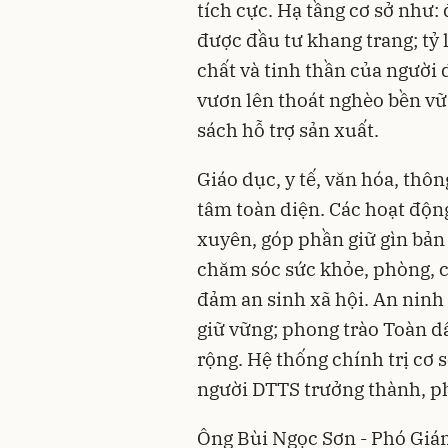
tích cực. Hạ tầng cơ sở như:
được đầu tư khang trang; tỷ 
chất và tinh thần của người 
vươn lên thoát nghèo bền vữ
sách hỗ trợ sản xuất.
Giáo dục, y tế, văn hóa, th
tâm toàn diện. Các hoạt động
xuyên, góp phần giữ gìn bản 
chăm sóc sức khỏe, phòng, 
đảm an sinh xã hội. An ninh c
giữ vững; phong trào Toàn dâ
rộng. Hệ thống chính trị cơ
người DTTS trưởng thành, phá
Ông Bùi Ngọc Sơn - Phó Giám