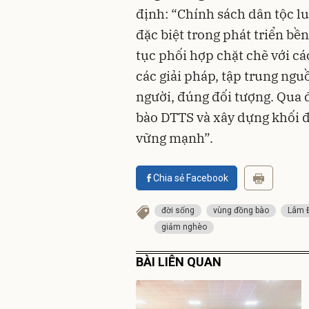
định: “Chính sách dân tộc lu
đặc biệt trong phát triển bền
tục phối hợp chặt chẽ với cá
các giải pháp, tập trung ng
người, đúng đối tượng. Qua 
bào DTTS và xây dựng khối đ
vững mạnh”.
Chia sẻ Facebook
đời sống
vùng đồng bào
Lâm 
giảm nghèo
BÀI LIÊN QUAN