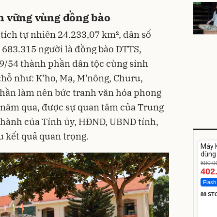
n vững vùng đồng bào
tích tự nhiên 24.233,07 km², dân số
ó 683.315 người là đồng bào DTTS,
9/54 thành phần dân tộc cùng sinh
chỗ như: K’ho, Mạ, M’nông, Churu,
 phần làm nên bức tranh văn hóa phong
 năm qua, được sự quan tâm của Trung
u hành của Tỉnh ủy, HĐND, UBND tỉnh,
u kết quả quan trọng.
Unm
Máy K
-33%
dùng 
DV33
600.0
402
Flash
88 ST