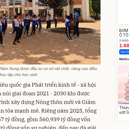
Unm
BƠM 
-37%
Ô TÔ
Medi
2.690
12.0
1.6
Hot D
Medic
âm Nung được đầu tư cơ sở vật chất, nâng cao điều
 học tập cho học sinh
êu quốc gia Phát triển kinh tế - xã hội
núi giai đoạn 2021 - 2030 khi được
trình xây dựng Nông thôn mới và Giảm
Thùn
lan tỏa mạnh mẽ. Riêng năm 2025, tổng
ướt 
cồn 
7 tỷ đồng, gồm 560,939 tỷ đồng vốn
para
158
 tỷ đồng vốn sự nghiệp, đến nay đã giải