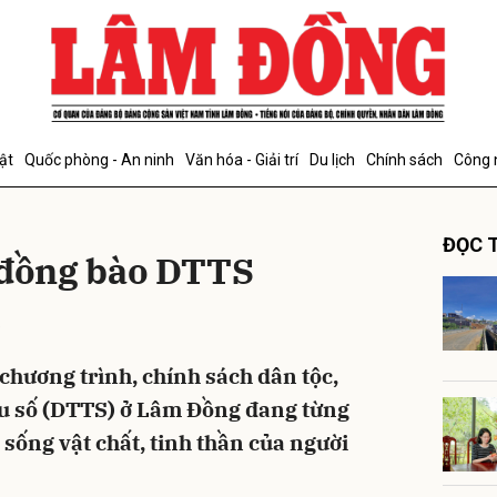
bình luận
ật
Quốc phòng - An ninh
Văn hóa - Giải trí
Du lịch
Chính sách
Công 
ĐỌC T
 đồng bào DTTS
5
Hủy
G
chương trình, chính sách dân tộc,
ểu số (DTTS) ở Lâm Đồng đang từng
 sống vật chất, tinh thần của người