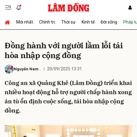
Mới nhất
Chính trị
Thời sự
Kinh tế
Đời sống
Pháp l
Gửi bình luận
Ðồng hành với người lầm lỗi tái
hòa nhập cộng đồng
20/09/2025 13:31
Nguyễn Nam
.
Công an xã Quảng Khê (Lâm Đồng) triển khai
nhiều hoạt động hỗ trợ người chấp hành xong
Hủy
Gửi
án tù ổn định cuộc sống, tái hòa nhập cộng
đồng.