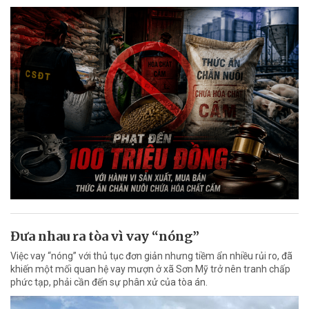
Đưa nhau ra tòa vì vay “nóng”
Việc vay “nóng” với thủ tục đơn giản nhưng tiềm ẩn nhiều rủi ro, đã
khiến một mối quan hệ vay mượn ở xã Sơn Mỹ trở nên tranh chấp
phức tạp, phải cần đến sự phân xử của tòa án.