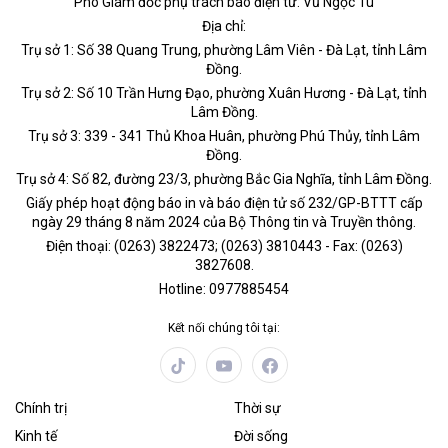
Phó Giám đốc phụ trách báo điện tử: Vũ Ngọc Tú
Địa chỉ:
Trụ sở 1: Số 38 Quang Trung, phường Lâm Viên - Đà Lạt, tỉnh Lâm
Đồng.
Trụ sở 2: Số 10 Trần Hưng Đạo, phường Xuân Hương - Đà Lạt, tỉnh
Lâm Đồng.
Trụ sở 3: 339 - 341 Thủ Khoa Huân, phường Phú Thủy, tỉnh Lâm
Đồng.
Trụ sở 4: Số 82, đường 23/3, phường Bắc Gia Nghĩa, tỉnh Lâm Đồng.
Giấy phép hoạt động báo in và báo điện tử số 232/GP-BTTT cấp
ngày 29 tháng 8 năm 2024 của Bộ Thông tin và Truyền thông.
Điện thoại: (0263) 3822473; (0263) 3810443 - Fax: (0263)
3827608.
Hotline: 0977885454
Kết nối chúng tôi tại:
Chính trị
Thời sự
Kinh tế
Đời sống