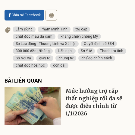
Chia sẻ Facebook
Lâm Đồng
Phạm Minh Tĩnh
trợ cấp
chất độc màu da cam
kháng chiến chống Mỹ
Sở Lao động - Thương binh và Xã hội
Quyết định số 334
300.000 đồng/tháng
kiến nghị
Sở Y tế
Thanh tra tỉnh
Sở Nội vụ
giấy tờ
chứng từ
chế độ chính sách
chất độc hóa học
con cái
BÀI LIÊN QUAN
Mức hưởng trợ cấp
thất nghiệp tối đa sẽ
được điều chỉnh từ
1/1/2026