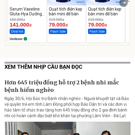
Cecil
Serum Vaseline
Quạt tích điện kẹp
Quạt tích điện kẹp
Gluta-Hya Dưỡng
bàn mini để bàn
bàn mini để bàn
Da Sáng Mịn Sau 7
150.000
219.000
219.000
đ
đ
đ
Ngày
141.000
79.000
79.000
đ
đ
đ
Deal hot
Flash Sale
Flash Sale
Unilever
XEM THÊM NHỊP CẦU BẠN ĐỌC
Hơn 645 triệu đồng hỗ trợ 2 bệnh nhi mắc
bệnh hiểm nghèo
Ngày 30/6, Hội Bảo trợ Bệnh nhân nghèo - Người khuyết tật và Bảo
vệ quyền trẻ em tỉnh Lâm Đồng phối hợp Báo Dân trí và các đơn vị
hảo tâm tổ chức trao tặng hơn 645 triệu đồng cho 2 gia đình bệnh
nhi có hoàn cảnh đặc biệt khó khăn tại phường Lâm Viên - Đà Lạt.