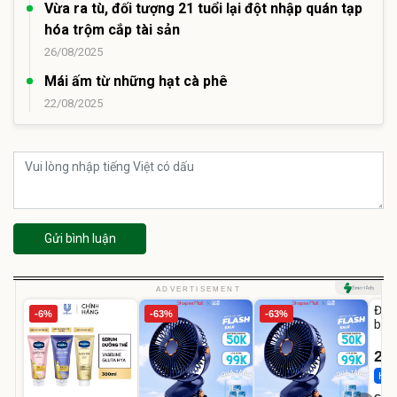
Vừa ra tù, đối tượng 21 tuổi lại đột nhập quán tạp
hóa trộm cắp tài sản
26/08/2025
Mái ấm từ những hạt cà phê
22/08/2025
Gửi bình luận
U
ADVERTISEMENT
Đai 
-6%
-63%
-63%
bé 
1-9 
22
Hot 