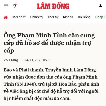
Mới nhất
Chính trị
Thời sự
Kinh tế
Đời sống
Pháp l
Gửi bình luận
Ông Phạm Minh Tĩnh cần cung
cấp đủ hồ sơ để được nhận trợ
cấp
Võ Trang .
24/11/2025 05:00
Báo và Phát thanh, Truyền hình Lâm Đồng
Hủy
Gửi
vừa nhận được đơn thư của ông Phạm Minh
Tĩnh (SN 1940), trú tại xã Hòa Bắc, phản ánh
về việc ông bị cắt chế độ hỗ trợ đối với người
bị nhiễm chất độc màu da cam.