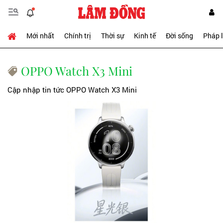
Mới nhất
Chính trị
Thời sự
Kinh tế
Đời sống
Pháp 
OPPO Watch X3 Mini
Cập nhập tin tức OPPO Watch X3 Mini