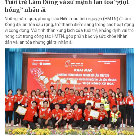
Tuổi trẻ Lâm Đồng và sứ mệnh lan tỏa “giọt
hồng” nhân ái
Những năm qua, phong trào Hiến máu tình nguyện (HMTN) ở Lâm
Đồng đã lan tỏa sâu rộng, trở thành điểm sáng trong các hoạt động
vì cộng đồng. Với tinh thần xung kích của tuổi trẻ, khẳng định vai trò
nòng cốt trong công tác HMTN, góp phần bảo vệ sức khỏe Nhân
dân và lan tỏa những giá trị nhân ái.