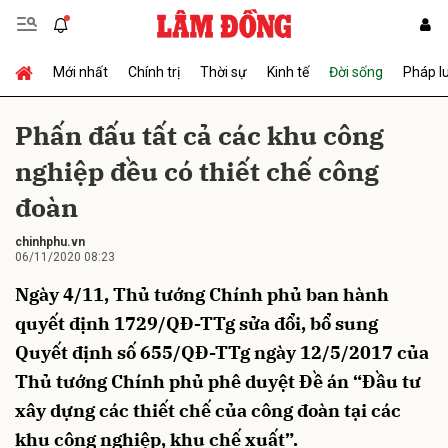
Mới nhất
Chính trị
Thời sự
Kinh tế
Đời sống
Pháp l
Gửi bình luận
Phấn đấu tất cả các khu công
nghiệp đều có thiết chế công
đoàn
chinhphu.vn
06/11/2020 08:23
Ngày 4/11, Thủ tướng Chính phủ ban hành
Hủy
Gửi
quyết định 1729/QĐ-TTg sửa đổi, bổ sung
Quyết định số 655/QĐ-TTg ngày 12/5/2017 của
Thủ tướng Chính phủ phê duyệt Đề án “Đầu tư
xây dựng các thiết chế của công đoàn tại các
khu công nghiệp, khu chế xuất”.